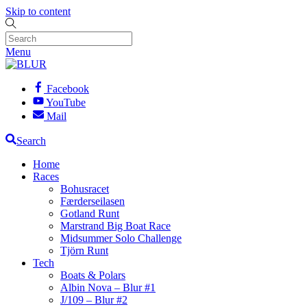
Skip to content
Menu
Facebook
YouTube
Mail
Search
Home
Races
Bohusracet
Færderseilasen
Gotland Runt
Marstrand Big Boat Race
Midsummer Solo Challenge
Tjörn Runt
Tech
Boats & Polars
Albin Nova – Blur #1
J/109 – Blur #2