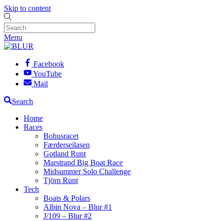
Skip to content
Menu
Facebook
YouTube
Mail
Search
Home
Races
Bohusracet
Færderseilasen
Gotland Runt
Marstrand Big Boat Race
Midsummer Solo Challenge
Tjörn Runt
Tech
Boats & Polars
Albin Nova – Blur #1
J/109 – Blur #2