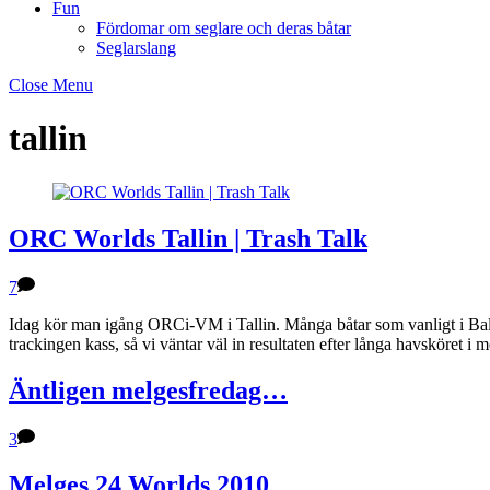
Fun
Fördomar om seglare och deras båtar
Seglarslang
Close Menu
tallin
ORC Worlds Tallin | Trash Talk
7
Idag kör man igång ORCi-VM i Tallin. Många båtar som vanligt i Balt
trackingen kass, så vi väntar väl in resultaten efter långa havsköret 
Äntligen melgesfredag…
3
Melges 24 Worlds 2010