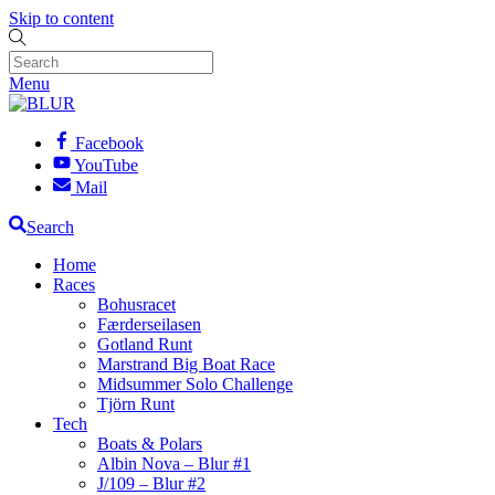
Skip to content
Menu
Facebook
YouTube
Mail
Search
Home
Races
Bohusracet
Færderseilasen
Gotland Runt
Marstrand Big Boat Race
Midsummer Solo Challenge
Tjörn Runt
Tech
Boats & Polars
Albin Nova – Blur #1
J/109 – Blur #2