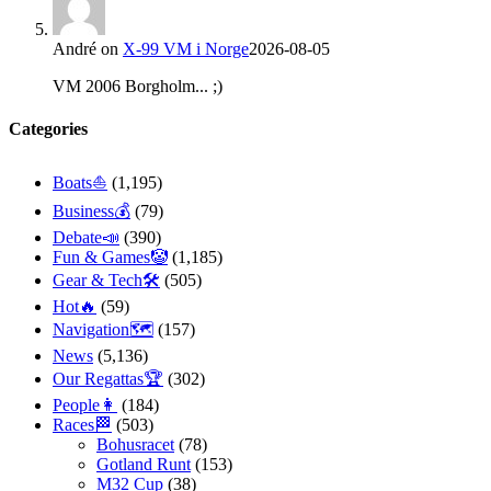
André
on
X-99 VM i Norge
2026-08-05
VM 2006 Borgholm... ;)
Categories
Boats⛵️
(1,195)
Business💰
(79)
Debate📣
(390)
Fun & Games🤡
(1,185)
Gear & Tech🛠
(505)
Hot🔥
(59)
Navigation🗺
(157)
News
(5,136)
Our Regattas🏆
(302)
People👩
(184)
Races🏁
(503)
Bohusracet
(78)
Gotland Runt
(153)
M32 Cup
(38)