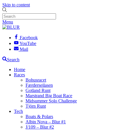
Skip to content
Menu
Facebook
YouTube
Mail
Search
Home
Races
Bohusracet
Færderseilasen
Gotland Runt
Marstrand Big Boat Race
Midsummer Solo Challenge
Tjörn Runt
Tech
Boats & Polars
Albin Nova – Blur #1
J/109 – Blur #2