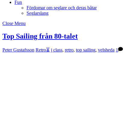
Fun
Fördomar om seglare och deras båtar
Seglarslang
Close Menu
Top Sailing från 80-talet
Peter Gustafsson
Retro⏳
j class
,
retro
,
top sailing
,
velsheda
1