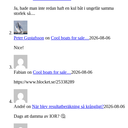
Ja, hade man inte redan haft en kul båt i ungefär samma
storlek så....
Peter Gustafsson
on
Cool boats for sale…
2026-08-06
Nice!
Fabian
on
Cool boats for sale…
2026-08-06
https://www.blocket.se/25338289
André
on
När blev resultatberäkning så krångligt?
2026-08-06
Dags att damma av IOR? 🤔