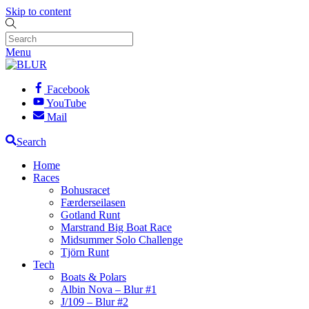
Skip to content
Menu
Facebook
YouTube
Mail
Search
Home
Races
Bohusracet
Færderseilasen
Gotland Runt
Marstrand Big Boat Race
Midsummer Solo Challenge
Tjörn Runt
Tech
Boats & Polars
Albin Nova – Blur #1
J/109 – Blur #2