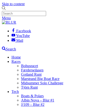
Skip to content
Menu
Facebook
YouTube
Mail
Search
Home
Races
Bohusracet
Færderseilasen
Gotland Runt
Marstrand Big Boat Race
Midsummer Solo Challenge
Tjörn Runt
Tech
Boats & Polars
Albin Nova – Blur #1
J/109 – Blur #2