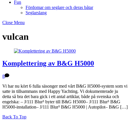
Fun
Fördomar om seglare och deras båtar
Seglarslang
Close Menu
vulcan
Komplettering av B&G H5000
8
Vi har nu kört 6 fulla säsonger med vårt B&G H5000-system som vi
satte in tillsammans med Happy Yachting. Vi dokumenterade ju
detta så bra det bara gick i ett antal artiklar, både på svenska och
engelska: – J/111 Blur³ byter till B&G H5000– J/111 Blur³ B&G
H5000-installation– J/111 Blur³ B&G H5000 | Autopilot– B&G […]
Back To Top