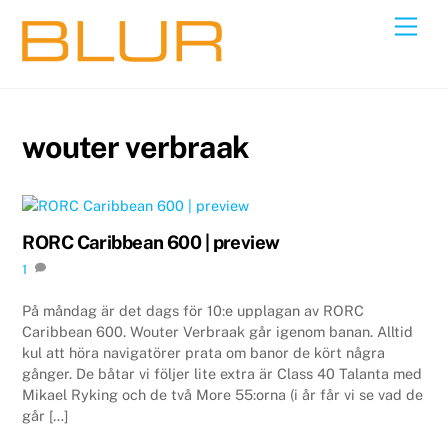
Skip
Back
Men
to
To
content
Top
wouter verbraak
RORC Caribbean 600 | preview
1
På måndag är det dags för 10:e upplagan av RORC
Caribbean 600. Wouter Verbraak går igenom banan. Alltid
kul att höra navigatörer prata om banor de kört några
gånger. De båtar vi följer lite extra är Class 40 Talanta med
Mikael Ryking och de två More 55:orna (i år får vi se vad de
går […]