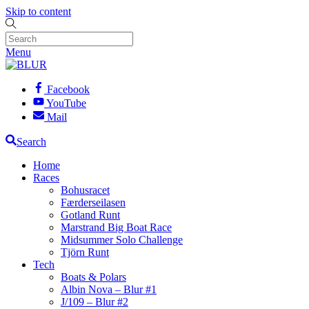
Skip to content
Menu
Facebook
YouTube
Mail
Search
Home
Races
Bohusracet
Færderseilasen
Gotland Runt
Marstrand Big Boat Race
Midsummer Solo Challenge
Tjörn Runt
Tech
Boats & Polars
Albin Nova – Blur #1
J/109 – Blur #2