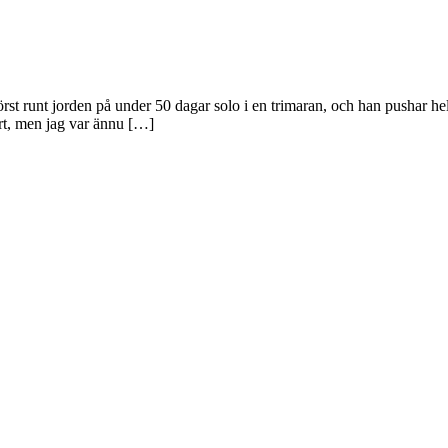
örst runt jorden på under 50 dagar solo i en trimaran, och han pushar h
art, men jag var ännu […]