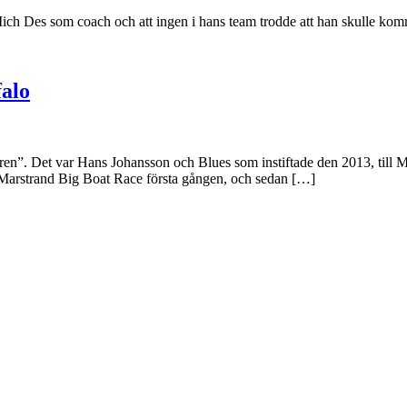
 Des som coach och att ingen i hans team trodde att han skulle komm
falo
ridaren”. Det var Hans Johansson och Blues som instiftade den 2013, till
de Marstrand Big Boat Race första gången, och sedan […]