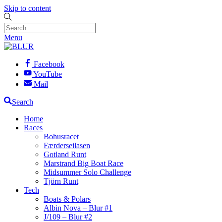
Skip to content
Menu
Facebook
YouTube
Mail
Search
Home
Races
Bohusracet
Færderseilasen
Gotland Runt
Marstrand Big Boat Race
Midsummer Solo Challenge
Tjörn Runt
Tech
Boats & Polars
Albin Nova – Blur #1
J/109 – Blur #2