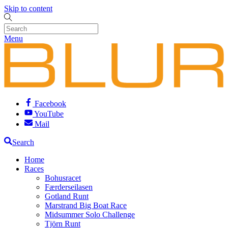
Skip to content
Menu
Facebook
YouTube
Mail
Search
Home
Races
Bohusracet
Færderseilasen
Gotland Runt
Marstrand Big Boat Race
Midsummer Solo Challenge
Tjörn Runt