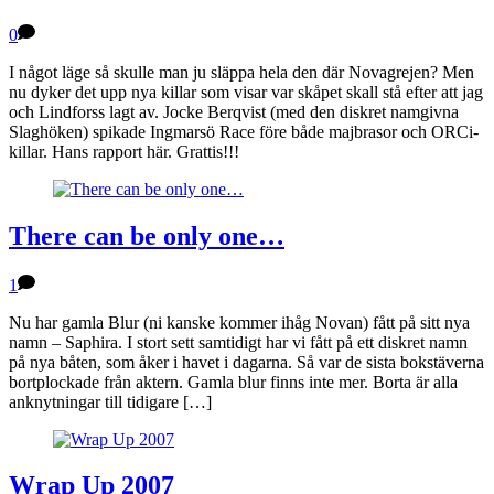
0
I något läge så skulle man ju släppa hela den där Novagrejen? Men
nu dyker det upp nya killar som visar var skåpet skall stå efter att jag
och Lindforss lagt av. Jocke Berqvist (med den diskret namgivna
Slaghöken) spikade Ingmarsö Race före både majbrasor och ORCi-
killar. Hans rapport här. Grattis!!!
There can be only one…
1
Nu har gamla Blur (ni kanske kommer ihåg Novan) fått på sitt nya
namn – Saphira. I stort sett samtidigt har vi fått på ett diskret namn
på nya båten, som åker i havet i dagarna. Så var de sista bokstäverna
bortplockade från aktern. Gamla blur finns inte mer. Borta är alla
anknytningar till tidigare […]
Wrap Up 2007