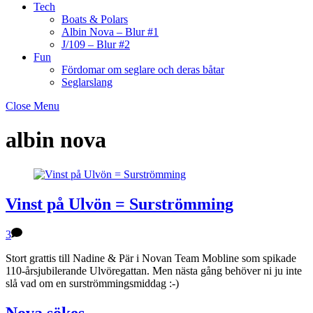
Tech
Boats & Polars
Albin Nova – Blur #1
J/109 – Blur #2
Fun
Fördomar om seglare och deras båtar
Seglarslang
Close Menu
albin nova
Vinst på Ulvön = Surströmming
3
Stort grattis till Nadine & Pär i Novan Team Mobline som spikade
110-årsjubilerande Ulvöregattan. Men nästa gång behöver ni ju inte
slå vad om en surströmmingsmiddag :-)