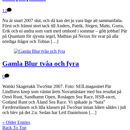
12
Nu är snart 2007 slut, och då kan det ju vara läge att sammanfatta.
Först och främst stort tack till Anders, Patrik, Jörgen, Matts, Gurra,
Erik och ni andra som varit med ombord i sommar – gôtt jobbat! Pär
på Quantum för sjyssta segel, Mathias på Nexus för svar på alla
nördiga frågor och Tobias […]
Gamla Blur tvåa och fyra
0
Watski Skagerakk TwoStar 2007. Foto: SEILmagasinet Pär
Lindforss knep som väntat årets Novamästare med bra resultat på
Ornö Runt, Sandhamn Open, Roslagen Sea Race, HSB-racet,
Gotland Runt och Åland Sea Race. Vi spikade ju “bara”
Færderseilasen och lilla klassen på TwoStar innan båten såldes i juli
och blev på det 2:a. Sedan har Leif Danielsson […]
« Older Entries
Back To Top