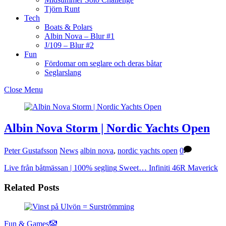
Tjörn Runt
Tech
Boats & Polars
Albin Nova – Blur #1
J/109 – Blur #2
Fun
Fördomar om seglare och deras båtar
Seglarslang
Close Menu
Albin Nova Storm | Nordic Yachts Open
Peter Gustafsson
News
albin nova
,
nordic yachts open
0
Live från båtmässan | 100% segling
Sweet… Infiniti 46R Maverick
Related Posts
Fun & Games🤡