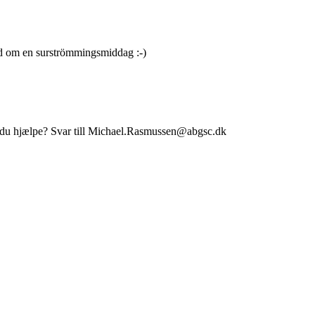
vad om en surströmmingsmiddag :-)
an du hjælpe? Svar till Michael.Rasmussen@abgsc.dk