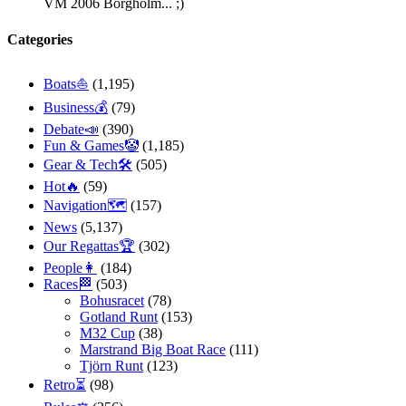
VM 2006 Borgholm... ;)
Categories
Boats⛵️
(1,195)
Business💰
(79)
Debate📣
(390)
Fun & Games🤡
(1,185)
Gear & Tech🛠
(505)
Hot🔥
(59)
Navigation🗺
(157)
News
(5,137)
Our Regattas🏆
(302)
People👩
(184)
Races🏁
(503)
Bohusracet
(78)
Gotland Runt
(153)
M32 Cup
(38)
Marstrand Big Boat Race
(111)
Tjörn Runt
(123)
Retro⏳
(98)