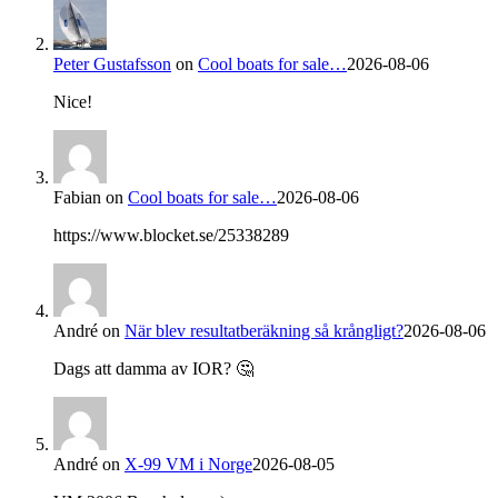
Peter Gustafsson
on
Cool boats for sale…
2026-08-06
Nice!
Fabian
on
Cool boats for sale…
2026-08-06
https://www.blocket.se/25338289
André
on
När blev resultatberäkning så krångligt?
2026-08-06
Dags att damma av IOR? 🤔
André
on
X-99 VM i Norge
2026-08-05