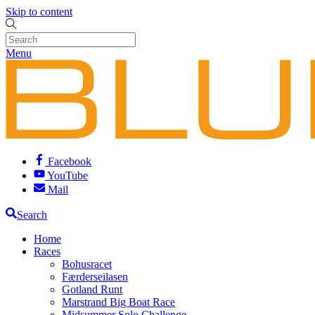
Skip to content
Menu
Facebook
YouTube
Mail
Search
Home
Races
Bohusracet
Færderseilasen
Gotland Runt
Marstrand Big Boat Race
Midsummer Solo Challenge