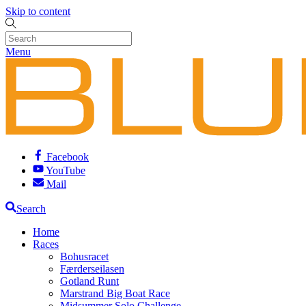
Skip to content
Menu
Facebook
YouTube
Mail
Search
Home
Races
Bohusracet
Færderseilasen
Gotland Runt
Marstrand Big Boat Race
Midsummer Solo Challenge