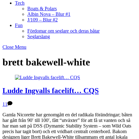
Tech
Boats & Polars
Albin Nova – Blur #1
J/109 – Blur #2
Fun
Fördomar om seglare och deras båtar
Seglarslang
Close Menu
brett bakewell-white
Ludde Ingvalls facelift… CQS
11
Gamla Nicorette har genomgått en del radikala förändringar; båten
har gått från 90′ till 100′, fått “utväxter” för att få ut vanten och så
har man satt på DSS (Dymamic Stability System – som Wild Oats
precis har tagit bort) och ett vridbart centralt centerbord. Bakom
designen liger Brett Bakewell-White tillsammans ett antal lokala