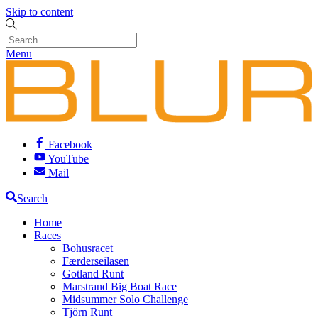
Skip to content
Menu
Facebook
YouTube
Mail
Search
Home
Races
Bohusracet
Færderseilasen
Gotland Runt
Marstrand Big Boat Race
Midsummer Solo Challenge
Tjörn Runt