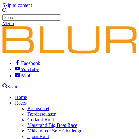
Skip to content
Menu
Facebook
YouTube
Mail
Search
Home
Races
Bohusracet
Færderseilasen
Gotland Runt
Marstrand Big Boat Race
Midsummer Solo Challenge
Tjörn Runt