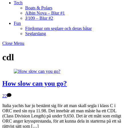
Tech
Boats & Polars
Albin Nova – Blur #1
J/109 – Blur #2
Fun
Fördomar om seglare och deras båtar
Seglarslang
Close Menu
cdl
How slow can you go?
22
Italia yachts har ju bestämt sig för att man skall segla i klass C i
ORC med sin nya 11.98. Det innebär att man måste ha ett CDL
(Class Division Length) på under 9,650. Det är ett mått som enligt
ORC anger kryssprestanda, för att kunna dela in starterna på ett så
rättvist sätt som […]