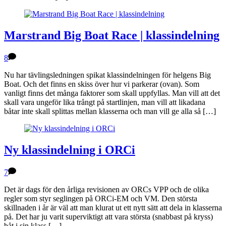
Marstrand Big Boat Race | klassindelning
8
Nu har tävlingsledningen spikat klassindelningen för helgens Big
Boat. Och det finns en skiss över hur vi parkerar (ovan). Som
vanligt finns det många faktorer som skall uppfyllas. Man vill att det
skall vara ungeför lika trångt på startlinjen, man vill att likadana
båtar inte skall splittas mellan klasserna och man vill ge alla så […]
Ny klassindelning i ORCi
7
Det är dags för den årliga revisionen av ORCs VPP och de olika
regler som styr seglingen på ORCi-EM och VM. Den största
skillnaden i år är väl att man klurat ut ett nytt sätt att dela in klasserna
på. Det har ju varit superviktigt att vara största (snabbast på kryss)
båt i sin klass […]