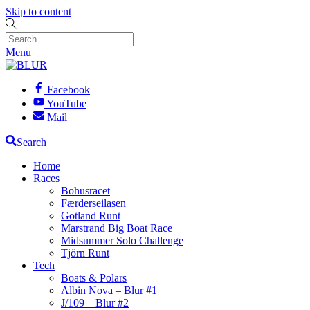
Skip to content
Menu
Facebook
YouTube
Mail
Search
Home
Races
Bohusracet
Færderseilasen
Gotland Runt
Marstrand Big Boat Race
Midsummer Solo Challenge
Tjörn Runt
Tech
Boats & Polars
Albin Nova – Blur #1
J/109 – Blur #2