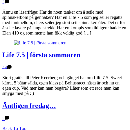
3
Ännu en läsarfråga: Har du noen tanker om å seile med
spinnakerbom på gennaker? Har en Life 7.5 som jeg seiler regatta
med innimellom, ellers seiler jeg stort sett spinnakerbåter. Det er for
å seile lavere på lange strekk. Har en kompis som tidligere hadde en
Elan 410 og som mente han fikk veldig god […]
Life 7.5 | första sommaren
44
Stort grattis till Peter Keerberg och gänget bakom Life 7.5. Sweet
kärra, 5 båtar sålda, egen klass på Bohusracet nästa år och nu en
egen cup. Vad mer kan man begära? Låter som ett race man kan
smyga med på :-)
Äntligen fredag…
2
Back To Top