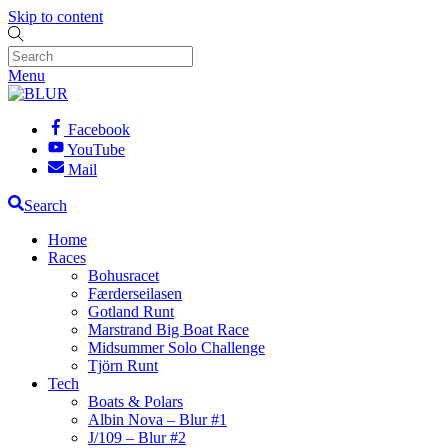
Skip to content
Menu
Facebook
YouTube
Mail
Search
Home
Races
Bohusracet
Færderseilasen
Gotland Runt
Marstrand Big Boat Race
Midsummer Solo Challenge
Tjörn Runt
Tech
Boats & Polars
Albin Nova – Blur #1
J/109 – Blur #2