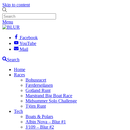
Skip to content
Menu
Facebook
YouTube
Mail
Search
Home
Races
Bohusracet
Færderseilasen
Gotland Runt
Marstrand Big Boat Race
Midsummer Solo Challenge
Tjörn Runt
Tech
Boats & Polars
Albin Nova – Blur #1
J/109 – Blur #2