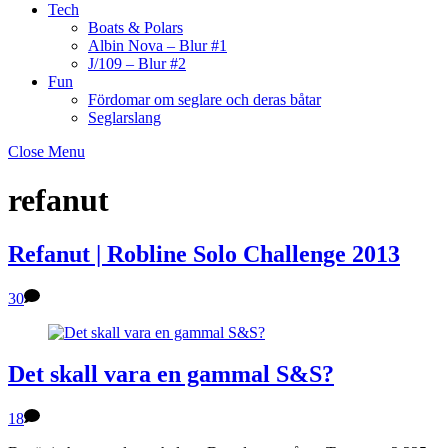
Tech
Boats & Polars
Albin Nova – Blur #1
J/109 – Blur #2
Fun
Fördomar om seglare och deras båtar
Seglarslang
Close Menu
refanut
Refanut | Robline Solo Challenge 2013
30
Det skall vara en gammal S&S?
18