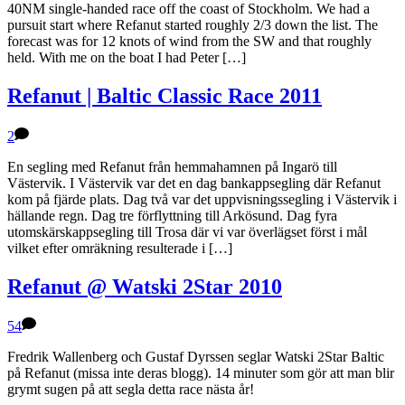
40NM single-handed race off the coast of Stockholm. We had a
pursuit start where Refanut started roughly 2/3 down the list. The
forecast was for 12 knots of wind from the SW and that roughly
held. With me on the boat I had Peter […]
Refanut | Baltic Classic Race 2011
2
En segling med Refanut från hemmahamnen på Ingarö till
Västervik. I Västervik var det en dag bankappsegling där Refanut
kom på fjärde plats. Dag två var det uppvisningssegling i Västervik i
hällande regn. Dag tre förflyttning till Arkösund. Dag fyra
utomskärskappsegling till Trosa där vi var överlägset först i mål
vilket efter omräkning resulterade i […]
Refanut @ Watski 2Star 2010
54
Fredrik Wallenberg och Gustaf Dyrssen seglar Watski 2Star Baltic
på Refanut (missa inte deras blogg). 14 minuter som gör att man blir
grymt sugen på att segla detta race nästa år!