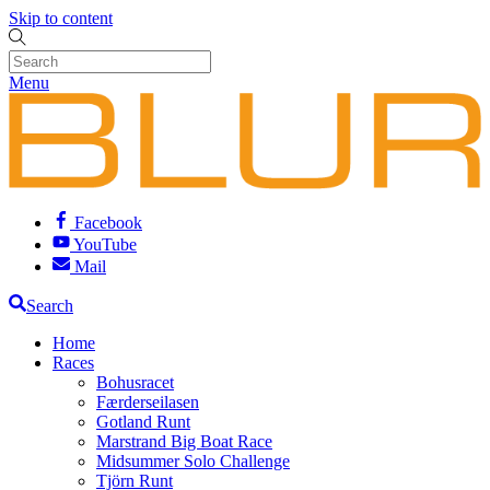
Skip to content
Menu
Facebook
YouTube
Mail
Search
Home
Races
Bohusracet
Færderseilasen
Gotland Runt
Marstrand Big Boat Race
Midsummer Solo Challenge
Tjörn Runt