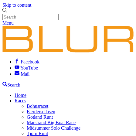
Skip to content
Menu
Facebook
YouTube
Mail
Search
Home
Races
Bohusracet
Færderseilasen
Gotland Runt
Marstrand Big Boat Race
Midsummer Solo Challenge
Tjörn Runt