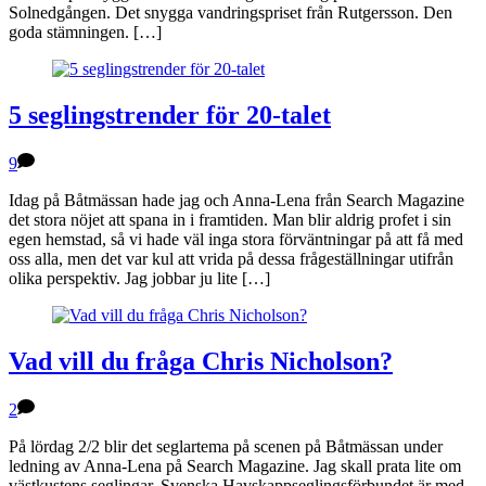
Solnedgången. Det snygga vandringspriset från Rutgersson. Den
goda stämningen. […]
5 seglingstrender för 20-talet
9
Idag på Båtmässan hade jag och Anna-Lena från Search Magazine
det stora nöjet att spana in i framtiden. Man blir aldrig profet i sin
egen hemstad, så vi hade väl inga stora förväntningar på att få med
oss alla, men det var kul att vrida på dessa frågeställningar utifrån
olika perspektiv. Jag jobbar ju lite […]
Vad vill du fråga Chris Nicholson?
2
På lördag 2/2 blir det seglartema på scenen på Båtmässan under
ledning av Anna-Lena på Search Magazine. Jag skall prata lite om
västkustens seglingar, Svenska Havskappseglingsförbundet är med