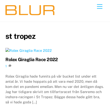
Skip
Back
Men
to
To
content
Top
st tropez
Rolex Giraglia Race 2022
1
Rolex Giraglia hade funnits på vår bucket list under ett
antal år. Vi hade hoppats på att vara med 2020, men då
kom det en pandemi emellan. Men nu var det äntligen dags.
Jag har tidigare skrivit om tillfartsracet från Sanremo och
inshore-racingen i St Tropez. Bägge dessa hade gått bra,
så vi hade goda […]