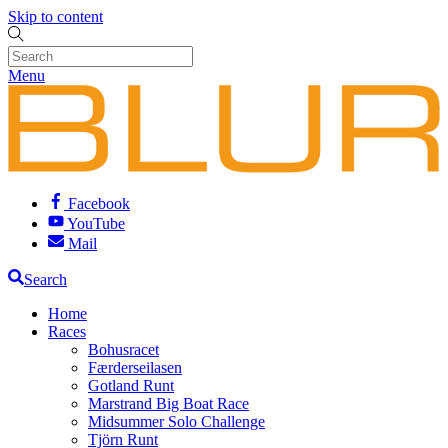
Skip to content
Menu
Facebook
YouTube
Mail
Search
Home
Races
Bohusracet
Færderseilasen
Gotland Runt
Marstrand Big Boat Race
Midsummer Solo Challenge
Tjörn Runt