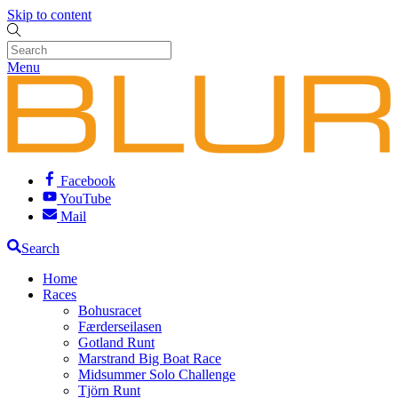
Skip to content
Menu
Facebook
YouTube
Mail
Search
Home
Races
Bohusracet
Færderseilasen
Gotland Runt
Marstrand Big Boat Race
Midsummer Solo Challenge
Tjörn Runt