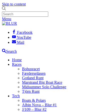
Skip to content
Menu
Facebook
YouTube
Mail
Search
Home
Races
Bohusracet
Færderseilasen
Gotland Runt
Marstrand Big Boat Race
Midsummer Solo Challenge
Tjörn Runt
Tech
Boats & Polars
Albin Nova – Blur #1
J/109 – Blur #2