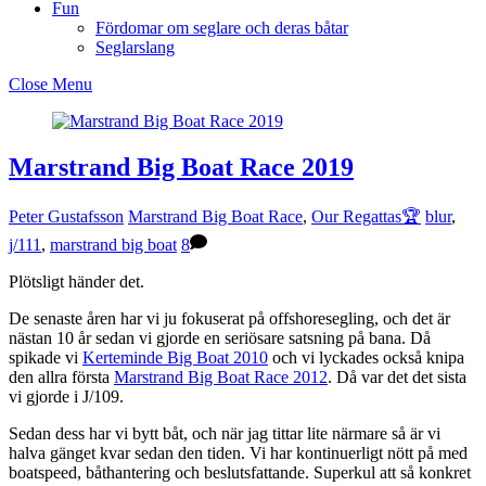
Fun
Fördomar om seglare och deras båtar
Seglarslang
Close Menu
Marstrand Big Boat Race 2019
Peter Gustafsson
Marstrand Big Boat Race
,
Our Regattas🏆
blur
,
j/111
,
marstrand big boat
8
Plötsligt händer det.
De senaste åren har vi ju fokuserat på offshoresegling, och det är
nästan 10 år sedan vi gjorde en seriösare satsning på bana. Då
spikade vi
Kerteminde Big Boat 2010
och vi lyckades också knipa
den allra första
Marstrand Big Boat Race 2012
. Då var det det sista
vi gjorde i J/109.
Sedan dess har vi bytt båt, och när jag tittar lite närmare så är vi
halva gänget kvar sedan den tiden. Vi har kontinuerligt nött på med
boatspeed, båthantering och beslutsfattande. Superkul att så konkret