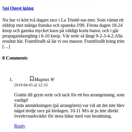
Spi Ouest igång
Nu har vi kört två dagars race i La Trinité-sur-mer. Som väntat ett
elddop mot många franska och spanska J/99. Första dagen 18-24
knop och ganska mycket kaos på väldigt korta banor, och i går
propagandasegling i 6-10 knop. Vår serie så långt 9-2-3-4-2.Alla
resultat här. Framförallt så lär vi oss massor. Framförallt kring trim
[…]
8 Comments
Magnus W
2019-06-05 @ 22:33
Grattis till grym serie och tack för ett bra arrangemang, som
vanligt!
Enda anmärkningen (på arrangören) var väl att det inte blev
något tredje race på lördagen. 10-11 M/s är ju inte direkt
överlevnadsväder för stora båtar med van besättning.
Reply