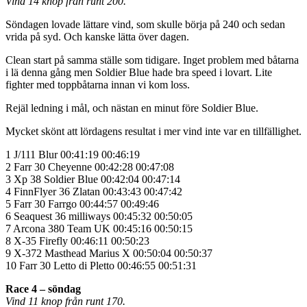
Vind 14 knop från runt 200.
Söndagen lovade lättare vind, som skulle börja på 240 och sedan
vrida på syd. Och kanske lätta över dagen.
Clean start på samma ställe som tidigare. Inget problem med båtarna
i lä denna gång men Soldier Blue hade bra speed i lovart. Lite
fighter med toppbåtarna innan vi kom loss.
Rejäl ledning i mål, och nästan en minut före Soldier Blue.
Mycket skönt att lördagens resultat i mer vind inte var en tillfällighet.
1 J/111 Blur 00:41:19 00:46:19
2 Farr 30 Cheyenne 00:42:28 00:47:08
3 Xp 38 Soldier Blue 00:42:04 00:47:14
4 FinnFlyer 36 Zlatan 00:43:43 00:47:42
5 Farr 30 Farrgo 00:44:57 00:49:46
6 Seaquest 36 milliways 00:45:32 00:50:05
7 Arcona 380 Team UK 00:45:16 00:50:15
8 X-35 Firefly 00:46:11 00:50:23
9 X-372 Masthead Marius X 00:50:04 00:50:37
10 Farr 30 Letto di Pletto 00:46:55 00:51:31
Race 4 – söndag
Vind 11 knop från runt 170.