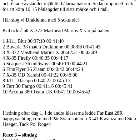
och ökade avståndet rejält till båtarna bakom. Sedan upp med fock
för att köra 10-15 båtlängder till sista märke och i mål.
Här slog vi Draklunne med 5 sekunder!
Kul också att X-372 Masthead Marius X var på pallen.
1 J/111 Blur 00:37:10 00:41:40
2 Bavaria 38 match Draklunne 00:38:06 00:41:45
3 X-372 Masthead Marius X 00:42:21 00:42:49
4 X-35 Firefly 00:40:35 00:44:17
5 Seaquest 36 milliways 00:40:19 00:44:21
6 FinnFlyer 36 Zlatan 00:40:42 00:44:24
7 X-35 OD Xarabi 00:41:22 00:45:08
8 J/111 Dacapo 00:40:22 00:45:15
9 Farr 30 Farrgo 00:41:16 00:45:41
10 Arcona 380 Team UK 00:41:10 00:45:42
I ledning efter dag 1. I de andra klasserna ledde Far East 28R
happyyachting.com med Pär Svärdson och X-41 Kwanza med Sten
Haeger. Tack Pol Roger!
Race 3 – söndag