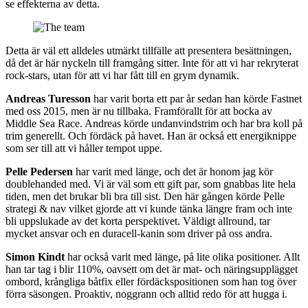
se effekterna av detta.
Detta är väl ett alldeles utmärkt tillfälle att presentera besättningen,
då det är här nyckeln till framgång sitter. Inte för att vi har rekryterat
rock-stars, utan för att vi har fått till en grym dynamik.
Andreas Turesson
har varit borta ett par år sedan han körde Fastnet
med oss 2015, men är nu tillbaka. Framförallt för att bocka av
Middle Sea Race. Andreas körde undanvindstrim och har bra koll på
trim generellt. Och fördäck på havet. Han är också ett energiknippe
som ser till att vi håller tempot uppe.
Pelle Pedersen
har varit med länge, och det är honom jag kör
doublehanded med. Vi är väl som ett gift par, som gnabbas lite hela
tiden, men det brukar bli bra till sist. Den här gången körde Pelle
strategi & nav vilket gjorde att vi kunde tänka längre fram och inte
bli uppslukade av det korta perspektivet. Väldigt allround, tar
mycket ansvar och en duracell-kanin som driver på oss andra.
Simon Kindt
har också varit med länge, på lite olika positioner. Allt
han tar tag i blir 110%, oavsett om det är mat- och näringsupplägget
ombord, krångliga båtfix eller fördäckspositionen som han tog över
förra säsongen. Proaktiv, noggrann och alltid redo för att hugga i.