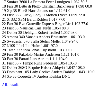
17 Sunfast 3600 La Primera Peter Lundgren 1.082 59.5
18 Farr 30 Letto di Pletto Christian Backhauser 1.098 60.0
19 Xp-38 BlueS Hans Johansson 1.112 61.0
20 First 36.7 Lucky Lady II Morten Lycke 1.059 72.0
21 X-332 X3M Bertil Rohlén 1.017 77.0
22 Farr 30 Evo Granville Express Birger Lie 1.103 77.0
23 First 35 Nausicaa Carl Turén 1.054 80.0
24 Dehler 38 Dehlight Robert Trolled 1.057 93.0
25 Arcona 340 Vanadis Anders Brunström 1.061 93.0
26 Swedestar 370 Stella Stefan Möller 1.049 94.0
27 J/109 Jubel Jon Holm 1.061 97.0
28 Tarac 33 Silvia Jonas Liljeström 1.03 99.0
29 Farr 30 Pakololo Marius Andersen 1.121 101.0
30 Farr 30 Farrari Lars Aarum 1.111 104.0
31 First 36.7 Tempo Rune Pedersen 1.054 105.0
32 Dehler 36SQ Esquire Krister Ahlqvist 1.047 108.0
33 Dominant 105 Lady Godiva Anders Dahlsjö 1.043 110.0
34 Xp 33 Coquette IV Anders Kuikka DNC
Alla resultat.