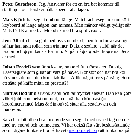
Peter Gustafsson.
Jag. Ansvarar för att en bra båt kommer till
startlinjen och förslker hålla speed i alla lägen.
Mats Björk
har seglat ombord länge. Matchracingseglare som kört
keyboard så länge någon kan minnas. Man märker vädigt tydligt när
Mats INTE är med… Metodisk med bra split vision.
Jens Allroth
har seglat med oss sporadiskt, men från förra säsongen
så har han tagit rollen som trimmer. Duktig seglare, stabil när det
brallar och grym känsla för trim. Vi går några grader högre när Jens
är med.
Johan Fredriksson
är också ny ombord från förra året. Duktig
Laserseglare som gillar att vara på havet. Kör stor och har bra koll
på vindsvrid och den korta taktiken. Alltid något hyss på gång. Som
att sätta på kaffe mitt i en prestart?!
Mattias Bodlund
är stor, stabil och tar mycket ansvar. Han kan göra
vilket jobb som helst ombord, men när han kör mast (och
koordinerar med Mats & Simon) så sitter alla segelbyten och
manövrar.
Så vi har fått till en bra mix av de som seglat med oss ett tag och de
med ny energi och kompetens. Vi har också fått vårt beslutsfattande,
som tidigare funkade bra på havet (
mer om det här
) att funka bra på