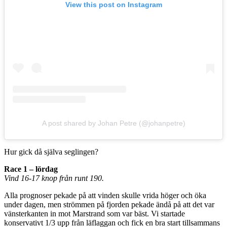
View this post on Instagram
A post shared by Johan Petre (@johanpetre)
Hur gick då själva seglingen?
Race 1 – lördag
Vind 16-17 knop från runt 190.
Alla prognoser pekade på att vinden skulle vrida höger och öka
under dagen, men strömmen på fjorden pekade ändå på att det var
vänsterkanten in mot Marstrand som var bäst. Vi startade
konservativt 1/3 upp från läflaggan och fick en bra start tillsammans