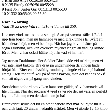
7 Elan 380 Anya 00:50:30 00:54:23
8 X-35 Firefly 00:50:50 00:55:28
9 First 36.7 Surfer Girl 00:53:13 00:55:33
10 X-332 00:55:03 00:55:39
Race 2 – lördag
Vind 19-22 knop från runt 210 vridande till 250.
Lite mer vind, men samma strategi. Start på samma ställe, 1/3 del
upp från bojen, men nu hamnade vi med Draklunne i lä. Svårt att
hålla deras höjd, men vi bet ihop. Här har jag bliviut bättre på att
segla i skitvind, och kan överleva mycket längre än vad jag kunde
förut. Men vi har också bättre höjd än vad vi har haft.
Jag tror att Draklunne eller Soldier Blue ledde vid märket, men vi
var inte långt bakom. Bra drag på undanvinden då vinden hade
börjat öka. Efter en halvstökig rundning, hängde vi kvar på babord
ett tag. Dels för att få koll på båtarna bakom, men det kändes också
som att något var på gång med vinden.
Stor debatt ombord om vilken kant som gällde, så vi hamnade väl
lite i mitten. När det successivt vred så visade det sig vara en perfekt
layline. Lite tur, men det skall man ju ha?
Efter vridet skulle det bli en brant babord mot mål. Vi bytte till A3
och gick lågt, 20 grader nedanför märket. Men vi gjorde 12-15 knop