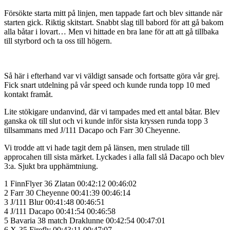
Försökte starta mitt på linjen, men tappade fart och blev sittande när
starten gick. Riktig skitstart. Snabbt slag till babord för att gå bakom
alla båtar i lovart… Men vi hittade en bra lane för att att gå tillbaka
till styrbord och ta oss till högern.
Så här i efterhand var vi väldigt sansade och fortsatte göra vår grej.
Fick snart utdelning på vår speed och kunde runda topp 10 med
kontakt framåt.
Lite stökigare undanvind, där vi tampades med ett antal båtar. Blev
ganska ok till slut och vi kunde inför sista kryssen runda topp 3
tillsammans med J/111 Dacapo och Farr 30 Cheyenne.
Vi trodde att vi hade tagit dem på länsen, men strulade till
approcahen till sista märket. Lyckades i alla fall slå Dacapo och blev
3:a. Sjukt bra upphämtniung.
1 FinnFlyer 36 Zlatan 00:42:12 00:46:02
2 Farr 30 Cheyenne 00:41:39 00:46:14
3 J/111 Blur 00:41:48 00:46:51
4 J/111 Dacapo 00:41:54 00:46:58
5 Bavaria 38 match Draklunne 00:42:54 00:47:01
6 X-35 Firefly 00:43:11 00:47:07