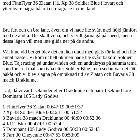
med FinnFlyer 36 Zlatan i lä, Xp 38 Soldier Blue i lovart och
ytterligare några båtar i ett dragrace in mot land.
Bra fart och en bra lane, även om vi hade lite svårt med höjd jämfört
med de andra. Det skall vi ha, och vi vill gärna gå på speed, men i
dessa lägen vill men inte glida ner på de andra.
Väl inne vid berget blev det en liten duell med plats för land och lite
annat trassel. Vi kom ut helt ok men hade lite svårt bakom Soldier
Blue. Tajt racing på undanvinden och en andrakryss på samma tema
som första. I mål som tvåa efter Soldier Blue, men sedan var det tätt
bakåt och vi blev slagna på omräknad tid av Zlatan och Bavaria 38
match Draklunne.
Tajt, då vi var 6 sekunder efter Draklunne och bara 1 sekund före
Dominant 105 Lady Godiva.
1 FinnFlyer 36 Zlatan 00:47:19 00:51:37
2 Xp 38 Soldier Blue 00:46:11 00:51:52
3 Bavaria 38 match Draklunne 00:48:00 00:52:36
4 J/111 Blur 00:47:01 00:52:42
5 Dominant 105 Lady Godiva 00:50:33 00:52:43
6 Farr 30 Cheyenne 00:47:53 00:53:09