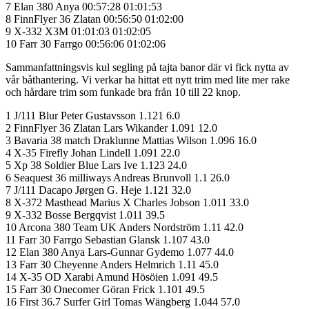
7 Elan 380 Anya 00:57:28 01:01:53
8 FinnFlyer 36 Zlatan 00:56:50 01:02:00
9 X-332 X3M 01:01:03 01:02:05
10 Farr 30 Farrgo 00:56:06 01:02:06
Sammanfattningsvis kul segling på tajta banor där vi fick nytta av
vår båthantering. Vi verkar ha hittat ett nytt trim med lite mer rake
och hårdare trim som funkade bra från 10 till 22 knop.
1 J/111 Blur Peter Gustavsson 1.121 6.0
2 FinnFlyer 36 Zlatan Lars Wikander 1.091 12.0
3 Bavaria 38 match Draklunne Mattias Wilson 1.096 16.0
4 X-35 Firefly Johan Lindell 1.091 22.0
5 Xp 38 Soldier Blue Lars Ive 1.123 24.0
6 Seaquest 36 milliways Andreas Brunvoll 1.1 26.0
7 J/111 Dacapo Jørgen G. Heje 1.121 32.0
8 X-372 Masthead Marius X Charles Jobson 1.011 33.0
9 X-332 Bosse Bergqvist 1.011 39.5
10 Arcona 380 Team UK Anders Nordström 1.11 42.0
11 Farr 30 Farrgo Sebastian Glansk 1.107 43.0
12 Elan 380 Anya Lars-Gunnar Gydemo 1.077 44.0
13 Farr 30 Cheyenne Anders Helmrich 1.11 45.0
14 X-35 OD Xarabi Amund Hösöien 1.091 49.5
15 Farr 30 Onecomer Göran Frick 1.101 49.5
16 First 36.7 Surfer Girl Tomas Wängberg 1.044 57.0