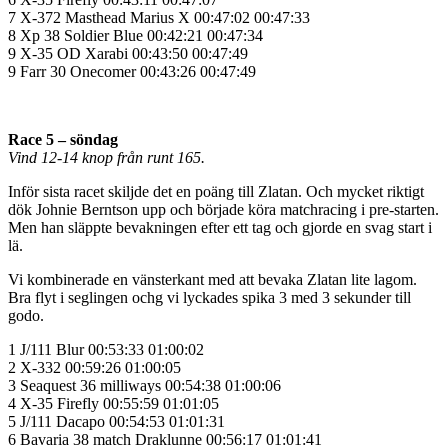
7 X-372 Masthead Marius X 00:47:02 00:47:33
8 Xp 38 Soldier Blue 00:42:21 00:47:34
9 X-35 OD Xarabi 00:43:50 00:47:49
9 Farr 30 Onecomer 00:43:26 00:47:49
Race 5 – söndag
Vind 12-14 knop från runt 165.
Inför sista racet skiljde det en poäng till Zlatan. Och mycket riktigt
dök Johnie Berntson upp och började köra matchracing i pre-starten.
Men han släppte bevakningen efter ett tag och gjorde en svag start i
lä.
Vi kombinerade en vänsterkant med att bevaka Zlatan lite lagom.
Bra flyt i seglingen ochg vi lyckades spika 3 med 3 sekunder till
godo.
1 J/111 Blur 00:53:33 01:00:02
2 X-332 00:59:26 01:00:05
3 Seaquest 36 milliways 00:54:38 01:00:06
4 X-35 Firefly 00:55:59 01:01:05
5 J/111 Dacapo 00:54:53 01:01:31
6 Bavaria 38 match Draklunne 00:56:17 01:01:41