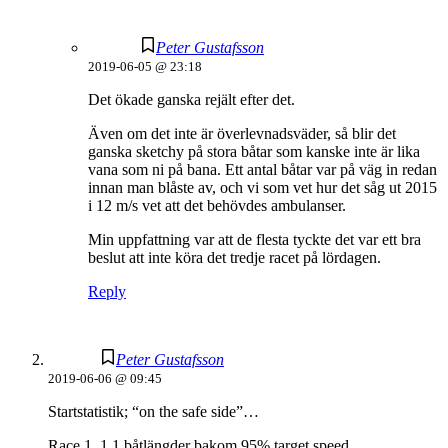
Peter Gustafsson
2019-06-05 @ 23:18
Det ökade ganska rejält efter det.
Även om det inte är överlevnadsväder, så blir det
ganska sketchy på stora båtar som kanske inte är lika
vana som ni på bana. Ett antal båtar var på väg in redan
innan man blåste av, och vi som vet hur det såg ut 2015
i 12 m/s vet att det behövdes ambulanser.
Min uppfattning var att de flesta tyckte det var ett bra
beslut att inte köra det tredje racet på lördagen.
Reply
Peter Gustafsson
2019-06-06 @ 09:45
Startstatistik; “on the safe side”…
Race 1. 1.1 båtlängder bakom 95% target speed