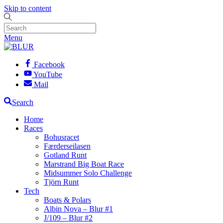
Skip to content
Menu
Facebook
YouTube
Mail
Search
Home
Races
Bohusracet
Færderseilasen
Gotland Runt
Marstrand Big Boat Race
Midsummer Solo Challenge
Tjörn Runt
Tech
Boats & Polars
Albin Nova – Blur #1
J/109 – Blur #2