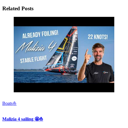
Related Posts
Boats⛵️
Malizia 4 sailing 🤩⛵️