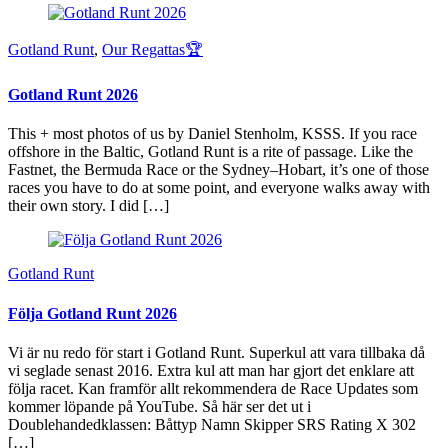
Gotland Runt
,
Our Regattas🏆
Gotland Runt 2026
This + most photos of us by Daniel Stenholm, KSSS. If you race
offshore in the Baltic, Gotland Runt is a rite of passage. Like the
Fastnet, the Bermuda Race or the Sydney–Hobart, it’s one of those
races you have to do at some point, and everyone walks away with
their own story. I did […]
Gotland Runt
Följa Gotland Runt 2026
Vi är nu redo för start i Gotland Runt. Superkul att vara tillbaka då
vi seglade senast 2016. Extra kul att man har gjort det enklare att
följa racet. Kan framför allt rekommendera de Race Updates som
kommer löpande på YouTube. Så här ser det ut i
Doublehandedklassen: Båttyp Namn Skipper SRS Rating X 302
[…]