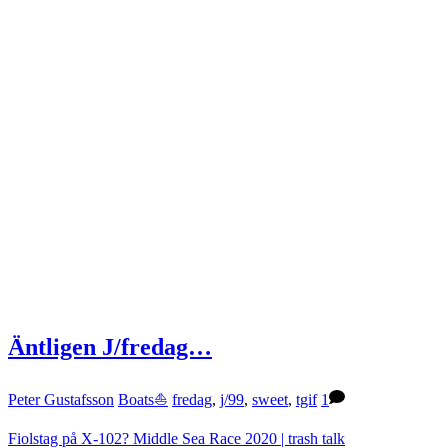
Äntligen J/fredag…
Peter Gustafsson
Boats⛵️
fredag
,
j/99
,
sweet
,
tgif
1
Fiolstag på X-102?
Middle Sea Race 2020 | trash talk