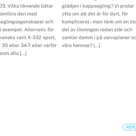
03. Vilka liknande båtar
glädjen i kappsegling? Vi pratar
 jämföra den med
ofta om att det är för dyrt, för
seglingsegenskaper och
komplicerat – men tänk om en st
ll exempel. Alternativ för
del av lösningen redan står och
kanske varit X‑332 sport,
samlar damm i på varvsplaner oc
t 30 eller 34.7 eller varför
våra hamnar? […]
 som alla […]
REPL