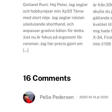
Gotland Runt. Hej Peter, Jag seglar
är från 20
och hobbyrejsar min Xp33 Tärna
skulle du
med stort nöje. Jag seglar nästan
gällande 
uteslutande shorthand, och
kvalitet ti
anpassar gradvis båten för detta.
mig hade 
Just nu är fokus på ergonomi för
X‑34, Firs
rorsman. Jag har precis gjort om
inte J/109
[…]
16 Comments
Pelle Pedersen
2020-10-14 @ 13:05