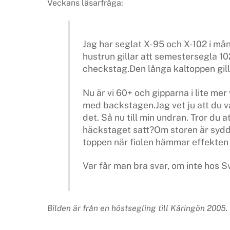
Veckans läsarfråga:
Jag har seglat X-95 och X-102 i mån
hustrun gillar att semestersegla 10
checkstag.Den långa kaltoppen gilla
Nu är vi 60+ och gipparna i lite mer 
med backstagen.Jag vet ju att du v
det. Så nu till min undran. Tror du 
häckstaget satt?Om storen är sydd f
toppen när fiolen hämmar effekten 
Var får man bra svar, om inte hos S
Bilden är från en höstsegling till Käringön 2005.