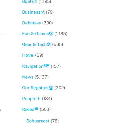
Boats⛵️
(1,195)
Business💰
(79)
Debate📣
(390)
Fun & Games🤡
(1,185)
Gear & Tech🛠
(505)
Hot🔥
(59)
Navigation🗺
(157)
News
(5,137)
Our Regattas🏆
(302)
People👩
(184)
Races🏁
(503)
v
Bohusracet
(78)