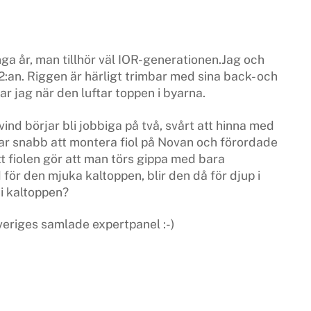
ga år, man tillhör väl IOR-generationen.Jag och
2:an. Riggen är härligt trimbar med sina back- och
r jag när den luftar toppen i byarna.
vind börjar bli jobbiga på två, svårt att hinna med
ar snabb att montera fiol på Novan och förordade
att fiolen gör att man törs gippa med bara
ör den mjuka kaltoppen, blir den då för djup i
i kaltoppen?
veriges samlade expertpanel :-)