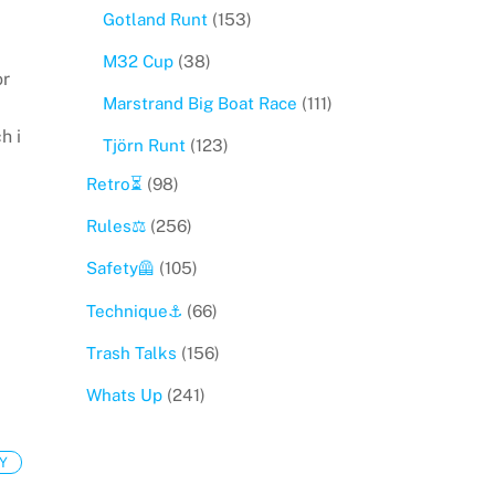
Gotland Runt
(153)
M32 Cup
(38)
or
Marstrand Big Boat Race
(111)
h i
Tjörn Runt
(123)
Retro⏳
(98)
Rules⚖️
(256)
Safety🦺
(105)
Technique⚓️
(66)
Trash Talks
(156)
Whats Up
(241)
Y