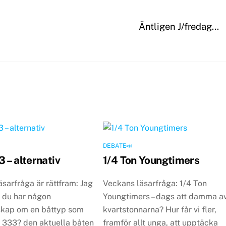
Äntligen J/fredag…
DEBATE📣
 – alternativ
1/4 Ton Youngtimers
sarfråga är rättfram: Jag
Veckans läsarfråga: 1/4 Ton
 du har någon
Youngtimers – dags att damma a
skap om en båttyp som
kvartstonnarna? Hur får vi fler,
n 333? den aktuella båten
framför allt unga, att upptäcka