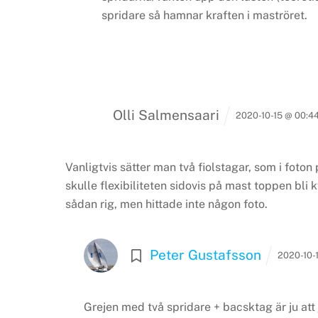
spridare så hamnar kraften i maströret.
Olli Salmensaari
2020-10-15 @ 00:4
Vanligtvis sätter man två fiolstagar, som i foto
skulle flexibiliteten sidovis på mast toppen bli 
sådan rig, men hittade inte någon foto.
Peter Gustafsson
2020-10-
Grejen med två spridare + bacsktag är ju att