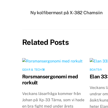
Ny kolfibermast på X-382 Chamsiin
Related Posts
GEAR & TECH🛠
BOATS⛵️
Rorsmansergonomi med
Elan 333
rorkult
Veckans lä
Veckans läsarfråga kommer från
undrar om
Johan på Xp-33 Tärna, som vi hade
åsikt/kun
en bra fight med under årets
heter Ela