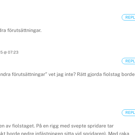
REPL
dra förutsättningar.
15 @ 07:23
REPL
andra förutsättningar” vet jag inte? Rätt gjorda fiolstag borde
REPL
en av fiolstaget. På en rigg med svepte spridare tar
kt borde nedre infästningen sitta vid spridaren). Med raka