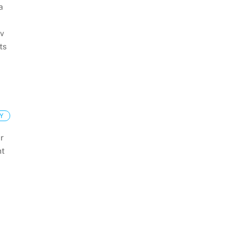
a
av
ts
Y
är
nt