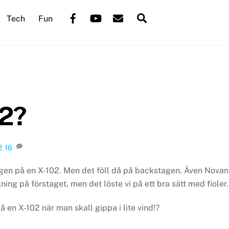
Back
Facebook
YouTube
Mail
Search
Tech
Fun
To
Top
02?
2
16
gen på en X-102. Men det föll då på backstagen. Även Novan
ing på förstaget, men det löste vi på ett bra sätt med fioler.
 en X-102 när man skall gippa i lite vind!?