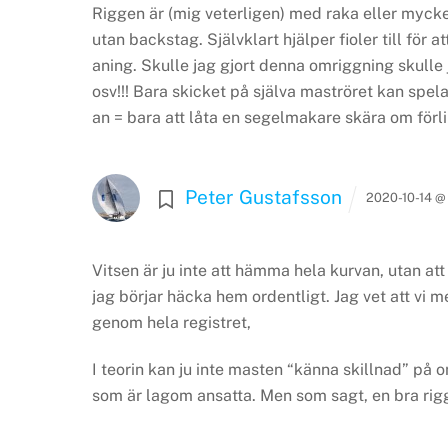
Riggen är (mig veterligen) med raka eller mycket
utan backstag. Självklart hjälper fioler till för 
aning. Skulle jag gjort denna omriggning skulle j
osv!!! Bara skicket på själva maströret kan spela 
an = bara att låta en segelmakare skära om förl
Peter Gustafsson
2020-10-14 @
Vitsen är ju inte att hämma hela kurvan, utan att f
jag börjar häcka hem ordentligt. Jag vet att vi 
genom hela registret,
I teorin kan ju inte masten “känna skillnad” på 
som är lagom ansatta. Men som sagt, en bra rig