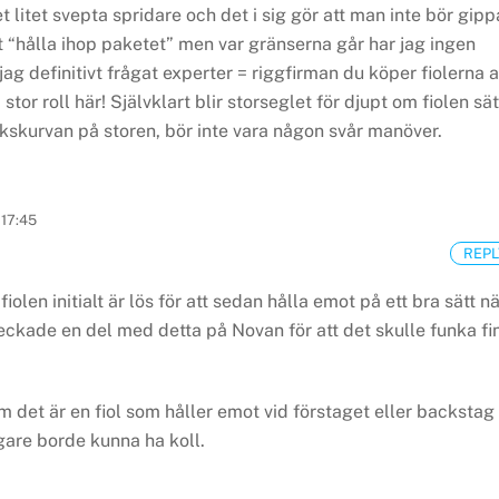
 litet svepta spridare och det i sig gör att man inte bör gipp
att “hålla ihop paketet” men var gränserna går har jag ingen
ag definitivt frågat experter = riggfirman du köper fiolerna 
stor roll här!
Självklart blir storseglet för djupt om fiolen sät
ikskurvan på storen, bör inte vara någon svår manöver.
 17:45
REPL
iolen initialt är lös för att sedan hålla emot på ett bra sätt n
meckade en del med detta på Novan för att det skulle funka fi
om det är en fiol som håller emot vid förstaget eller backstag
gare borde kunna ha koll.