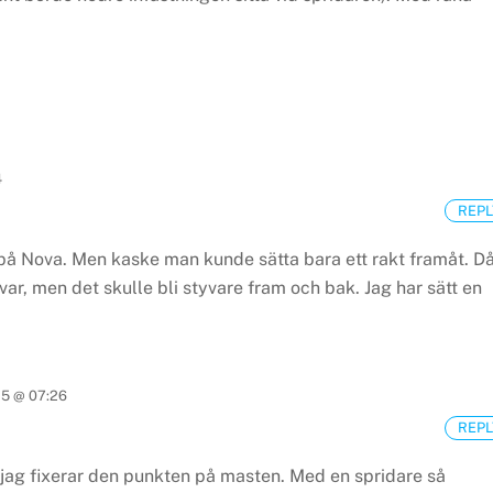
4
REPL
n på Nova. Men kaske man kunde sätta bara ett rakt framåt. D
kvar, men det skulle bli styvare fram och bak.
Jag har sätt en
15 @ 07:26
REPL
 jag fixerar den punkten på masten. Med en spridare så