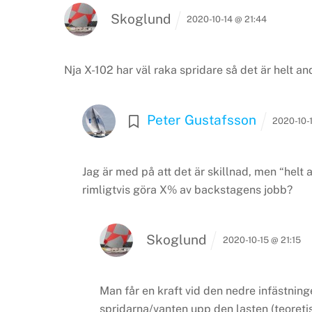
Skoglund
2020-10-14 @ 21:44
Nja
X-102 har väl raka spridare så det är helt an
Peter Gustafsson
2020-10-
Jag är med på att det är skillnad, men “helt 
rimligtvis göra X% av backstagens jobb?
Skoglund
2020-10-15 @ 21:15
Man får en kraft vid den nedre infästning
spridarna/vanten upp den lasten (teoretis