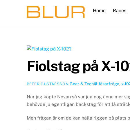
Skip
Home
Races
to
content
Fiolstag på X-1
Gear & Tech🛠
läsarfråga
,
x-10
PETER GUSTAFSSON
När jag köpte Novan så var jag nog ännu mer su
behövde ju egentligen backstag för att få sträckn
Men frågan är om de kan hålla riggen på plats på