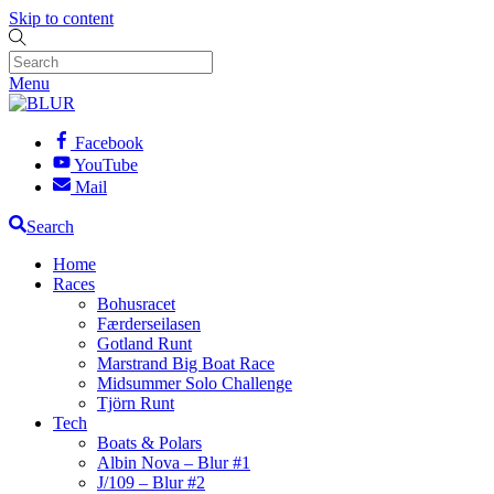
Skip to content
Menu
Facebook
YouTube
Mail
Search
Home
Races
Bohusracet
Færderseilasen
Gotland Runt
Marstrand Big Boat Race
Midsummer Solo Challenge
Tjörn Runt
Tech
Boats & Polars
Albin Nova – Blur #1
J/109 – Blur #2