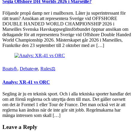
Segla Offshore DH Worlds 2026 i Marseille?
Följande propå damp ner i mailboxen. Låter ju superintressant för
rätt team? Ansökan att representera Sverige vid OFFSHORE
DOUBLE HANDED WORLD CHAMPIONSHIP 2026 i
Marseilles Svenska Havskappseglinsförbundet öppnar ansökan om
deltagande för att representera Sverige vid Offshore Double Handed
World Championship 2026. Mästerskapet går 2026 i Marseilles,
Frankrike den 23 september till 2 oktober med av […]
Boats⛵️
,
Debate📣
,
Rules⚖️
Analys: XR-41 vs ORC
Segling är ju en teknisk sport. Och i alla tekniska sporter handlar det
om att förstå reglerna och utnyttja dem till max. Det gäller oavsett
om det är Formel 1 eller Tour de France. Det man också vet är att
reglerna kan ändras när de inte gör sitt jobb. Regelmakarna har
många intressen som skall […]
Leave a Reply