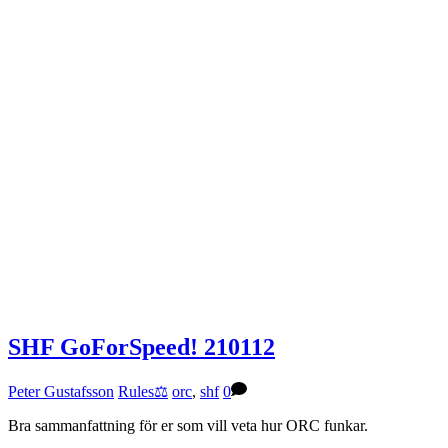
SHF GoForSpeed! 210112
Peter Gustafsson
Rules⚖️
orc
,
shf
0
Bra sammanfattning för er som vill veta hur ORC funkar.