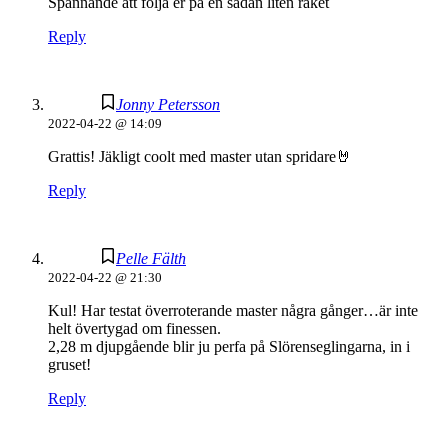
Spännande att följa er på en sådan liten raket
Reply
Jonny Petersson
2022-04-22 @ 14:09
Grattis! Jäkligt coolt med master utan spridare🤘
Reply
Pelle Fälth
2022-04-22 @ 21:30
Kul! Har testat överroterande master några gånger…är inte
helt övertygad om finessen.
2,28 m djupgående blir ju perfa på Slörenseglingarna, in i
gruset!
Reply