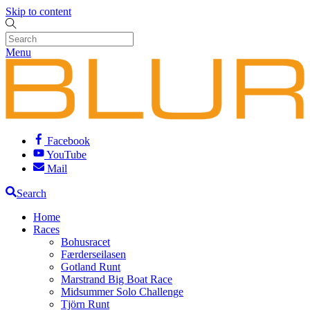
Skip to content
Menu
Facebook
YouTube
Mail
Search
Home
Races
Bohusracet
Færderseilasen
Gotland Runt
Marstrand Big Boat Race
Midsummer Solo Challenge
Tjörn Runt