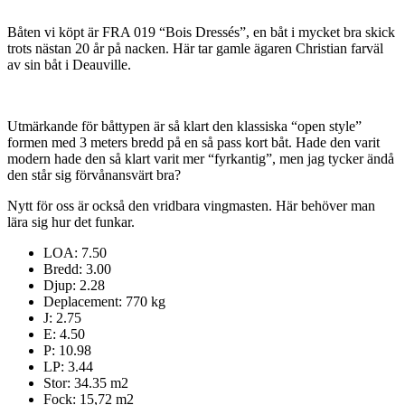
Båten vi köpt är FRA 019 “Bois Dressés”, en båt i mycket bra skick
trots nästan 20 år på nacken. Här tar gamle ägaren Christian farväl
av sin båt i Deauville.
Utmärkande för båttypen är så klart den klassiska “open style”
formen med 3 meters bredd på en så pass kort båt. Hade den varit
modern hade den så klart varit mer “fyrkantig”, men jag tycker ändå
den står sig förvånansvärt bra?
Nytt för oss är också den vridbara vingmasten. Här behöver man
lära sig hur det funkar.
LOA: 7.50
Bredd: 3.00
Djup: 2.28
Deplacement: 770 kg
J: 2.75
E: 4.50
P: 10.98
LP: 3.44
Stor: 34.35 m2
Fock: 15,72 m2