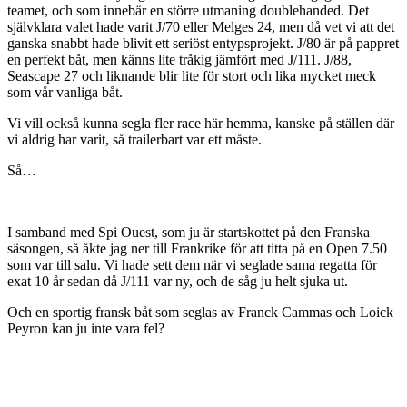
teamet, och som innebär en större utmaning doublehanded. Det
självklara valet hade varit J/70 eller Melges 24, men då vet vi att det
ganska snabbt hade blivit ett seriöst entypsprojekt. J/80 är på pappret
en perfekt båt, men känns lite tråkig jämfört med J/111. J/88,
Seascape 27 och liknande blir lite för stort och lika mycket meck
som vår vanliga båt.
Vi vill också kunna segla fler race här hemma, kanske på ställen där
vi aldrig har varit, så trailerbart var ett måste.
Så…
I samband med Spi Ouest, som ju är startskottet på den Franska
säsongen, så åkte jag ner till Frankrike för att titta på en Open 7.50
som var till salu. Vi hade sett dem när vi seglade sama regatta för
exat 10 år sedan då J/111 var ny, och de såg ju helt sjuka ut.
Och en sportig fransk båt som seglas av Franck Cammas och Loick
Peyron kan ju inte vara fel?