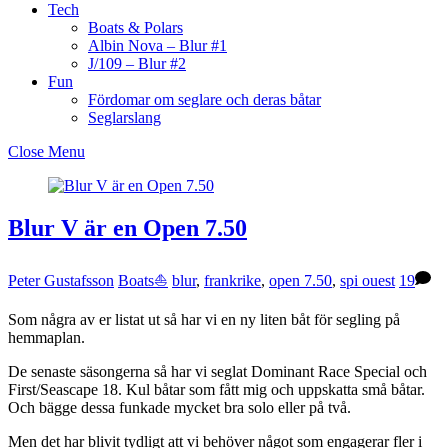
Tech
Boats & Polars
Albin Nova – Blur #1
J/109 – Blur #2
Fun
Fördomar om seglare och deras båtar
Seglarslang
Close Menu
Blur V är en Open 7.50
Peter Gustafsson
Boats⛵️
blur
,
frankrike
,
open 7.50
,
spi ouest
19
Som några av er listat ut så har vi en ny liten båt för segling på
hemmaplan.
De senaste säsongerna så har vi seglat Dominant Race Special och
First/Seascape 18. Kul båtar som fått mig och uppskatta små båtar.
Och bägge dessa funkade mycket bra solo eller på två.
Men det har blivit tydligt att vi behöver något som engagerar fler i