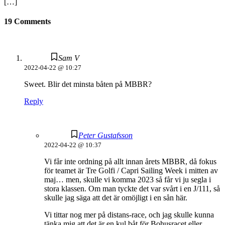
[…]
19 Comments
Sam V
2022-04-22 @ 10:27
Sweet. Blir det minsta båten på MBBR?
Reply
Peter Gustafsson
2022-04-22 @ 10:37
Vi får inte ordning på allt innan årets MBBR, då fokus
för teamet är Tre Golfi / Capri Sailing Week i mitten av
maj… men, skulle vi komma 2023 så får vi ju segla i
stora klassen. Om man tyckte det var svårt i en J/111, så
skulle jag säga att det är omöjligt i en sån här.
Vi tittar nog mer på distans-race, och jag skulle kunna
tänka mig att det är en kul båt för Bohusracet eller