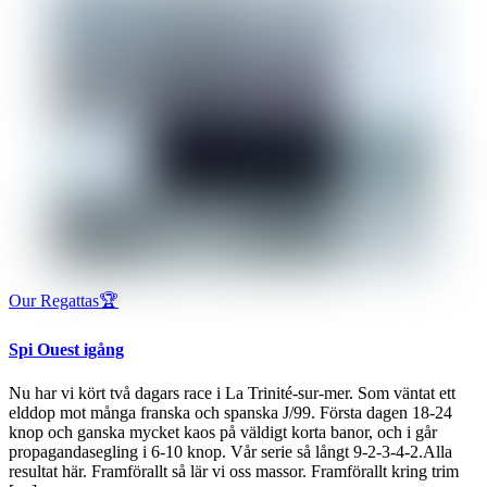
Our Regattas🏆
Spi Ouest igång
Nu har vi kört två dagars race i La Trinité-sur-mer. Som väntat ett
elddop mot många franska och spanska J/99. Första dagen 18-24
knop och ganska mycket kaos på väldigt korta banor, och i går
propagandasegling i 6-10 knop. Vår serie så långt 9-2-3-4-2.Alla
resultat här. Framförallt så lär vi oss massor. Framförallt kring trim