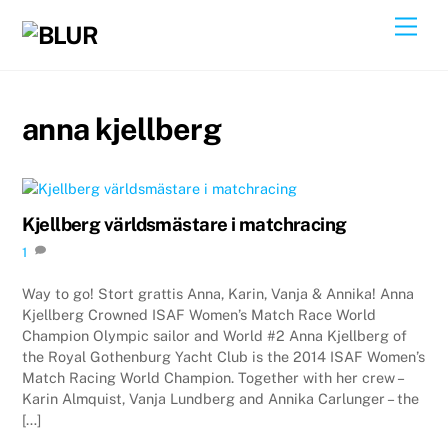
Skip
Back
Men
to
To
content
Top
anna kjellberg
Kjellberg världsmästare i matchracing
1
Way to go! Stort grattis Anna, Karin, Vanja & Annika! Anna
Kjellberg Crowned ISAF Women’s Match Race World
Champion Olympic sailor and World #2 Anna Kjellberg of
the Royal Gothenburg Yacht Club is the 2014 ISAF Women’s
Match Racing World Champion. Together with her crew –
Karin Almquist, Vanja Lundberg and Annika Carlunger – the
[…]