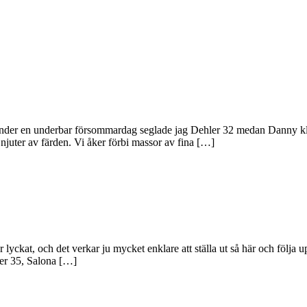
er en underbar försommardag seglade jag Dehler 32 medan Danny klättr
 njuter av färden. Vi åker förbi massor av fina […]
 lyckat, och det verkar ju mycket enklare att ställa ut så här och följa u
ler 35, Salona […]