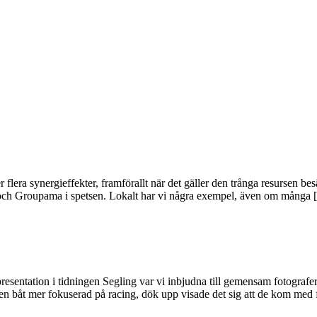
er flera synergieffekter, framförallt när det gäller den trånga resursen 
cle och Groupama i spetsen. Lokalt har vi några exempel, även om många
 presentation i tidningen Segling var vi inbjudna till gemensam fotogra
n båt mer fokuserad på racing, dök upp visade det sig att de kom med