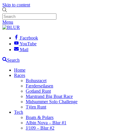
Skip to content
Menu
Facebook
YouTube
Mail
Search
Home
Races
Bohusracet
Færderseilasen
Gotland Runt
Marstrand Big Boat Race
Midsummer Solo Challenge
Tjörn Runt
Tech
Boats & Polars
Albin Nova – Blur #1
J/109 – Blur #2