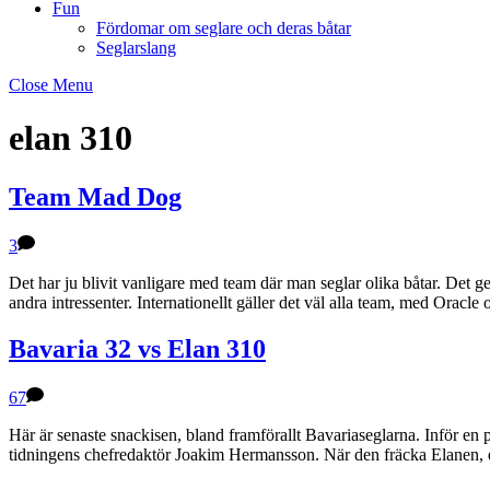
Fun
Fördomar om seglare och deras båtar
Seglarslang
Close Menu
elan 310
Team Mad Dog
3
Det har ju blivit vanligare med team där man seglar olika båtar. Det g
andra intressenter. Internationellt gäller det väl alla team, med Ora
Bavaria 32 vs Elan 310
67
Här är senaste snackisen, bland framförallt Bavariaseglarna. Inför en
tidningens chefredaktör Joakim Hermansson. När den fräcka Elanen, e