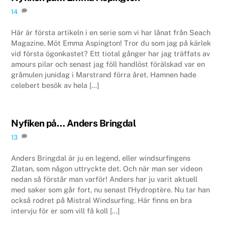
14
Här är första artikeln i en serie som vi har lånat från Seach
Magazine. Möt Emma Aspington! Tror du som jag på kärlek
vid första ögonkastet? Ett tiotal gånger har jag träffats av
amours pilar och senast jag föll handlöst förälskad var en
gråmulen junidag i Marstrand förra året. Hamnen hade
celebert besök av hela […]
Nyfiken på… Anders Bringdal
13
Anders Bringdal är ju en legend, eller windsurfingens
Zlatan, som någon uttryckte det. Och när man ser videon
nedan så förstår man varför! Anders har ju varit aktuell
med saker som går fort, nu senast l’Hydroptère. Nu tar han
också rodret på Mistral Windsurfing. Här finns en bra
intervju för er som vill få koll […]