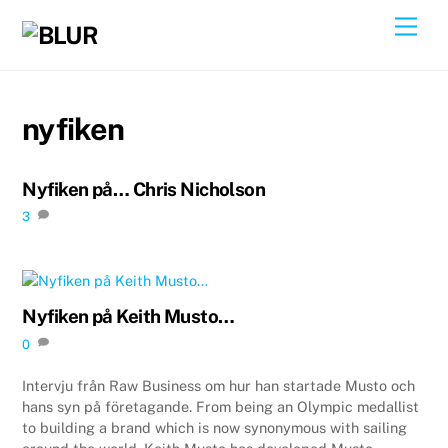
Skip
Back
Men
to
To
content
Top
nyfiken
Nyfiken på… Chris Nicholson
3
Nyfiken på Keith Musto…
0
Intervju från Raw Business om hur han startade Musto och
hans syn på företagande. From being an Olympic medallist
to building a brand which is now synonymous with sailing