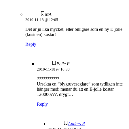
MA
2010-11-18 @ 12:05
Det är ju lika mycket, eller billigare som en ny E-jolle
(kusinen) kostar!
Reply
Pelle P
2010-11-18 @ 16:30
???????????
Ursäkta en “blygruveseglare” som tydligen inte
hänger med; menar du att en E-jolle kostar
120000???, drygt…
Reply
Anders R