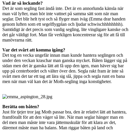
Vad är så lockande?
Det är som segling fast ändå inte. Det är en annorlunda känsla när
man väl lyfter, man hör inte vattnet på samma sätt som när man
seglar. Det blir helt tyst och så flyger man iväg (Emma drar handen
genom luften som ett segelflygplan och ljudar schwischhhhhhhh).
Samtidigt är det precis som vanlig segling, lite vingligare kanske och
det går väldigt fort. Man får verkligen koncentrerar sig för att få till
manövrarna rätt.
Var det svårt att komma igång?
Det tog en vecka ungefär innan man kunde hantera seglingen och
under den veckan kraschar man ganska mycket. Båten lägger sig på
sidan men det är ganska lätt att få upp den igen, man häver sig bar
upp på centerbordet och välter över den. Segla rakt fram är inte så
svårt men det tar ett tag att lära sig slå, jippa och segla runt en bana
men när man väl kan det är Moth-segling inga konstigheter.
Berätta om båten?
Just för tjejer tror jag Moth passar bra, den är relativt lätt att hantera,
framförallt för att den väger så lite. När man seglar hänger man en
del men man måste inte vara jättemuskulär för att klara av det,
däremot måste man ha balans. Man riggar båten på land och