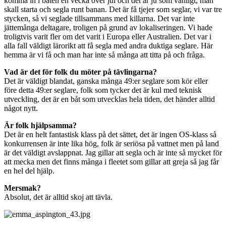
komma in i båten en vecka över jul och det är ju som vanligt, man
skall starta och segla runt banan. Det är få tjejer som seglar, vi var tre
stycken, så vi seglade tillsammans med killarna. Det var inte
jättemånga deltagare, troligen på grund av lokaliseringen. Vi hade
troligtvis varit fler om det varit i Europa eller Australien. Det var i
alla fall väldigt lärorikt att få segla med andra duktiga seglare. Här
hemma är vi få och man har inte så många att titta på och fråga.
Vad är det för folk du möter på tävlingarna?
Det är väldigt blandat, ganska många 49:er seglare som kör eller
före detta 49:er seglare, folk som tycker det är kul med teknisk
utveckling, det är en båt som utvecklas hela tiden, det händer alltid
något nytt.
Är folk hjälpsamma?
Det är en helt fantastisk klass på det sättet, det är ingen OS-klass så
konkurrensen är inte lika hög, folk är seriösa på vattnet men på land
är det väldigt avslappnat. Jag gillar att segla och är inte så mycket för
att mecka men det finns många i fleetet som gillar att greja så jag får
en hel del hjälp.
Mersmak?
Absolut, det är alltid skoj att tävla.