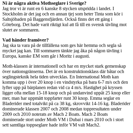
Ni är några aktiva Mothseglare i Sverige?
Jag tror vi är runt en 6 kanske 8 stycken utspridda i landet. I
Stockholm är det jag och en annan tjej som heter Tinta som kör i
Saltsjöbaden på Baggensfjärden. Också finns det ett gäng i
Göteborg. Det hade varit riktigt kul att få till en svensk tävling mot
slutet av sommaren.
Vad händer framöver?
Jag ska ta vara på de tillfällena som ges här hemma och segla så
mycket jag kan. Till sommaren tänkte jag åka på någon tävling i
Europa, kanske EM som går i Moritz i augusti.
Moth-klassen är internationell och har en mycket stark gemenskap
över nationsgränserna. Det är en konstruktionsklass där båtar och
seglingsteknik hela tiden utvecklas. En International Moth kan
komma upp i över 20 knop i en vindstyrka på bara 6-7 m/s och den
lyfter upp på bärplanen redan vid ca 4 m/s. Hastighet på kryssen
ligger ofta mellan 15-18 knop och på undanvind uppåt 25 knop eller
mer, man har uppmätt toppfarter runt 30 knop. Emma seglar en
Bladerider med totalvikt på ca 38 kg, skrovvikt 14-16 kg. Bladerider
dominerade klassen 2007 och 2008 medan toppresultaten under
2009 och 2010 noterats av Mach 2 Boats. Mach 2 Boats
dominerade stort under Moth VM i Dubai i mars 2010 och i stort
sett samtliga toppseglare hade inför VM valt Mach2.