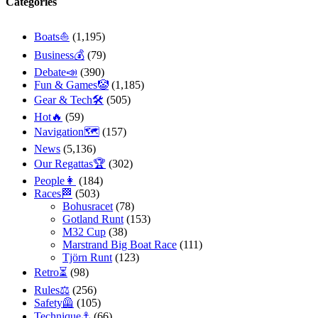
Categories
Boats⛵️
(1,195)
Business💰
(79)
Debate📣
(390)
Fun & Games🤡
(1,185)
Gear & Tech🛠
(505)
Hot🔥
(59)
Navigation🗺
(157)
News
(5,136)
Our Regattas🏆
(302)
People👩
(184)
Races🏁
(503)
Bohusracet
(78)
Gotland Runt
(153)
M32 Cup
(38)
Marstrand Big Boat Race
(111)
Tjörn Runt
(123)
Retro⏳
(98)
Rules⚖️
(256)
Safety🦺
(105)
Technique⚓️
(66)