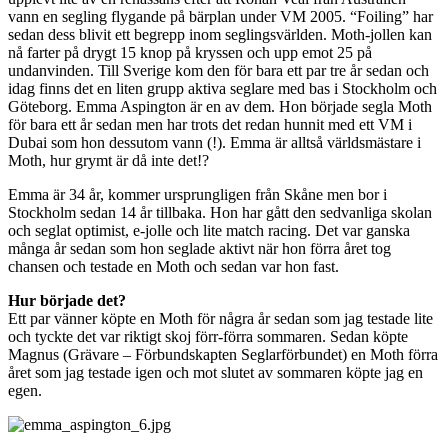
vann en segling flygande på bärplan under VM 2005. “Foiling” har
sedan dess blivit ett begrepp inom seglingsvärlden. Moth-jollen kan
nå farter på drygt 15 knop på kryssen och upp emot 25 på
undanvinden. Till Sverige kom den för bara ett par tre år sedan och
idag finns det en liten grupp aktiva seglare med bas i Stockholm och
Göteborg. Emma Aspington är en av dem. Hon började segla Moth
för bara ett år sedan men har trots det redan hunnit med ett VM i
Dubai som hon dessutom vann (!). Emma är alltså världsmästare i
Moth, hur grymt är då inte det!?
Emma är 34 år, kommer ursprungligen från Skåne men bor i
Stockholm sedan 14 år tillbaka. Hon har gått den sedvanliga skolan
och seglat optimist, e-jolle och lite match racing. Det var ganska
många år sedan som hon seglade aktivt när hon förra året tog
chansen och testade en Moth och sedan var hon fast.
Hur började det?
Ett par vänner köpte en Moth för några år sedan som jag testade lite
och tyckte det var riktigt skoj förr-förra sommaren. Sedan köpte
Magnus (Grävare – Förbundskapten Seglarförbundet) en Moth förra
året som jag testade igen och mot slutet av sommaren köpte jag en
egen.