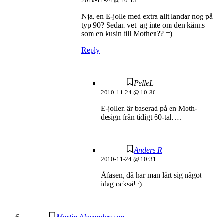
2010-11-24 @ 10:13
Nja, en E-jolle med extra allt landar nog på
typ 90? Sedan vet jag inte om den känns
som en kusin till Mothen?? =)
Reply
PelleL
2010-11-24 @ 10:30
E-jollen är baserad på en Moth-
design från tidigt 60-tal….
Anders R
2010-11-24 @ 10:31
Åfasen, då har man lärt sig något
idag också! :)
Martin Alexandersson