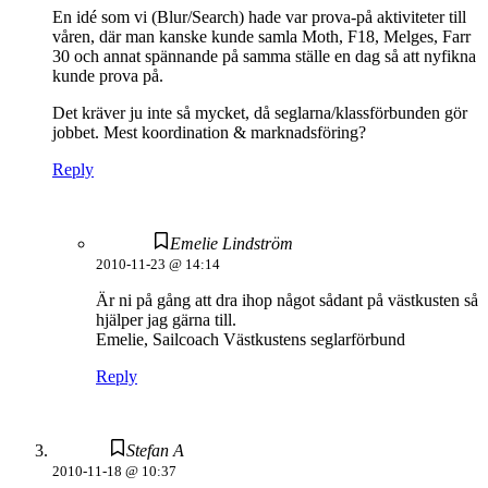
En idé som vi (Blur/Search) hade var prova-på aktiviteter till
våren, där man kanske kunde samla Moth, F18, Melges, Farr
30 och annat spännande på samma ställe en dag så att nyfikna
kunde prova på.
Det kräver ju inte så mycket, då seglarna/klassförbunden gör
jobbet. Mest koordination & marknadsföring?
Reply
Emelie Lindström
2010-11-23 @ 14:14
Är ni på gång att dra ihop något sådant på västkusten så
hjälper jag gärna till.
Emelie, Sailcoach Västkustens seglarförbund
Reply
Stefan A
2010-11-18 @ 10:37