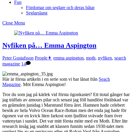
Fun
Fördomar om seglare och deras båtar
Seglarslang
Close Menu
Nyfiken på… Emma Aspington
Peter Gustafsson
People👩
emma aspington
,
moth
,
nyfiken
,
search
magazine
14
Här är första artikeln i en serie som vi har lånat från
Seach
Magazine
. Möt Emma Aspington!
Tror du som jag på kärlek vid första ögonkastet? Ett tiotal gånger har
jag träffats av amours pilar och senast jag föll handlöst förälskad var
en gråmulen junidag i Marstrand förra året. Hamnen hade celebert
besök av hela Volvo Ocean Race-flottan men det enda jag hade för
ögonen var en kvick liten farkost som ljudlöst svävade fram över
vattenytan i sundet. Det var mitt första möte med en Moth. Efter lite
research insåg jag snabbt att klassen funnits sedan 1930-talet men
upplevt lite av en renässans efter att Rohan Veal från Australien