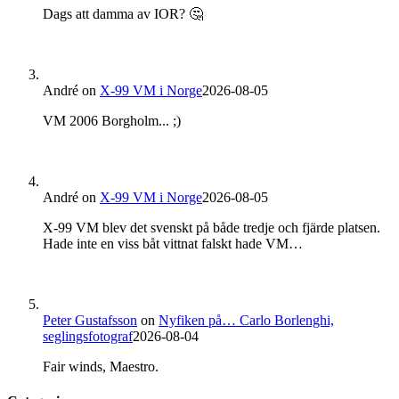
Dags att damma av IOR? 🤔
André
on
X-99 VM i Norge
2026-08-05
VM 2006 Borgholm... ;)
André
on
X-99 VM i Norge
2026-08-05
X-99 VM blev det svenskt på både tredje och fjärde platsen.
Hade inte en viss båt vittnat falskt hade VM…
Peter Gustafsson
on
Nyfiken på… Carlo Borlenghi,
seglingsfotograf
2026-08-04
Fair winds, Maestro.