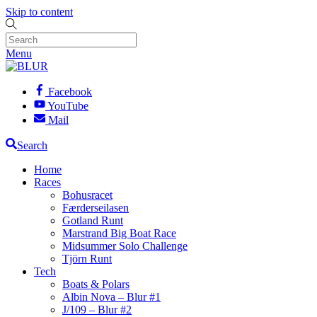
Skip to content
Menu
Facebook
YouTube
Mail
Search
Home
Races
Bohusracet
Færderseilasen
Gotland Runt
Marstrand Big Boat Race
Midsummer Solo Challenge
Tjörn Runt
Tech
Boats & Polars
Albin Nova – Blur #1
J/109 – Blur #2