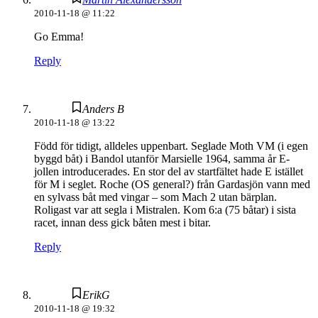
2010-11-18 @ 11:22
Go Emma!
Reply
Anders B
2010-11-18 @ 13:22
Född för tidigt, alldeles uppenbart. Seglade Moth VM (i egen
byggd båt) i Bandol utanför Marsielle 1964, samma år E-
jollen introducerades. En stor del av startfältet hade E istället
för M i seglet. Roche (OS general?) från Gardasjön vann med
en sylvass båt med vingar – som Mach 2 utan bärplan.
Roligast var att segla i Mistralen. Kom 6:a (75 båtar) i sista
racet, innan dess gick båten mest i bitar.
Reply
ErikG
2010-11-18 @ 19:32