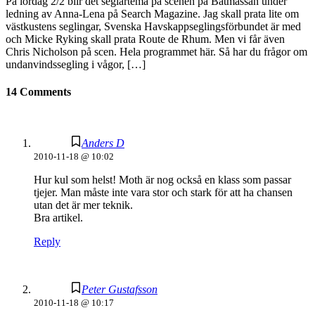
På lördag 2/2 blir det seglartema på scenen på Båtmässan under
ledning av Anna-Lena på Search Magazine. Jag skall prata lite om
västkustens seglingar, Svenska Havskappseglingsförbundet är med
och Micke Ryking skall prata Route de Rhum. Men vi får även
Chris Nicholson på scen. Hela programmet här. Så har du frågor om
undanvindssegling i vågor, […]
14 Comments
Anders D
2010-11-18 @ 10:02
Hur kul som helst! Moth är nog också en klass som passar
tjejer. Man måste inte vara stor och stark för att ha chansen
utan det är mer teknik.
Bra artikel.
Reply
Peter Gustafsson
2010-11-18 @ 10:17