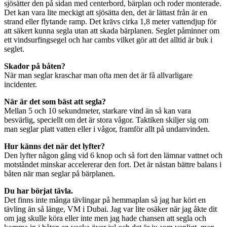
sjösätter den på sidan med centerbord, bärplan och roder monterade.
Det kan vara lite meckigt att sjösätta den, det är lättast från är en
strand eller flytande ramp. Det krävs cirka 1,8 meter vattendjup för
att säkert kunna segla utan att skada bärplanen. Seglet påminner om
ett vindsurfingsegel och har cambs vilket gör att det alltid är buk i
seglet.
Skador på båten?
När man seglar kraschar man ofta men det är få allvarligare
incidenter.
När är det som bäst att segla?
Mellan 5 och 10 sekundmeter, starkare vind än så kan vara
besvärlig, speciellt om det är stora vågor. Taktiken skiljer sig om
man seglar platt vatten eller i vågor, framför allt på undanvinden.
Hur känns det när det lyfter?
Den lyfter någon gång vid 6 knop och så fort den lämnar vattnet och
motståndet minskar accelererar den fort. Det är nästan bättre balans i
båten när man seglar på bärplanen.
Du har börjat tävla.
Det finns inte många tävlingar på hemmaplan så jag har kört en
tävling än så länge, VM i Dubai. Jag var lite osäker när jag åkte dit
om jag skulle köra eller inte men jag hade chansen att segla och