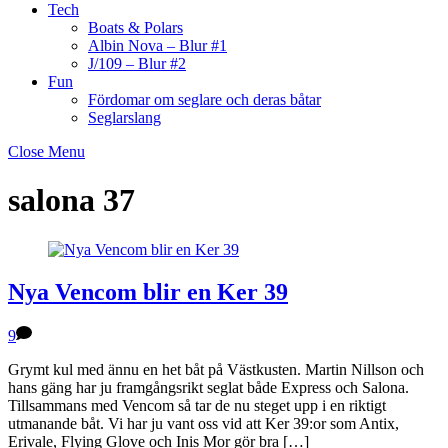
Tech
Boats & Polars
Albin Nova – Blur #1
J/109 – Blur #2
Fun
Fördomar om seglare och deras båtar
Seglarslang
Close Menu
salona 37
Nya Vencom blir en Ker 39
9
Grymt kul med ännu en het båt på Västkusten. Martin Nillson och
hans gäng har ju framgångsrikt seglat både Express och Salona.
Tillsammans med Vencom så tar de nu steget upp i en riktigt
utmanande båt. Vi har ju vant oss vid att Ker 39:or som Antix,
Erivale, Flying Glove och Inis Mor gör bra […]