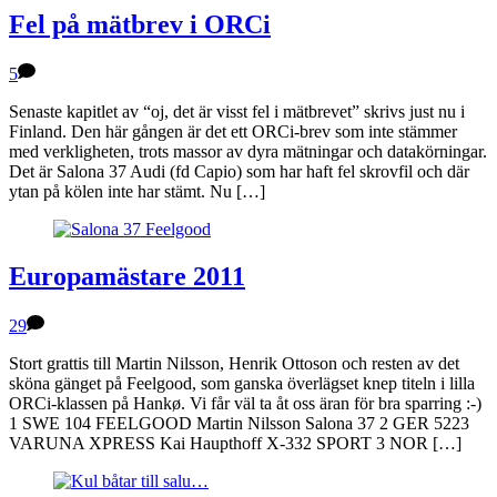
Fel på mätbrev i ORCi
5
Senaste kapitlet av “oj, det är visst fel i mätbrevet” skrivs just nu i
Finland. Den här gången är det ett ORCi-brev som inte stämmer
med verkligheten, trots massor av dyra mätningar och datakörningar.
Det är Salona 37 Audi (fd Capio) som har haft fel skrovfil och där
ytan på kölen inte har stämt. Nu […]
Europamästare 2011
29
Stort grattis till Martin Nilsson, Henrik Ottoson och resten av det
sköna gänget på Feelgood, som ganska överlägset knep titeln i lilla
ORCi-klassen på Hankø. Vi får väl ta åt oss äran för bra sparring :-)
1 SWE 104 FEELGOOD Martin Nilsson Salona 37 2 GER 5223
VARUNA XPRESS Kai Haupthoff X-332 SPORT 3 NOR […]