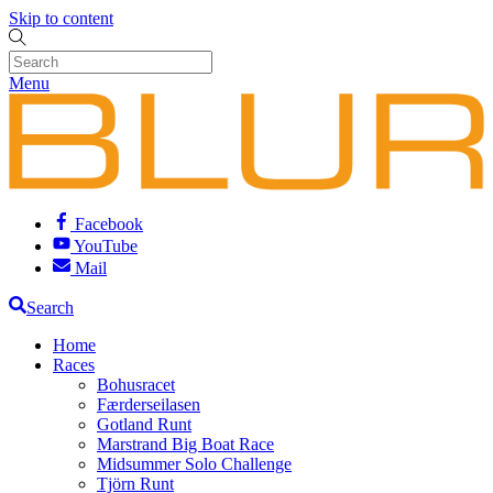
Skip to content
Menu
Facebook
YouTube
Mail
Search
Home
Races
Bohusracet
Færderseilasen
Gotland Runt
Marstrand Big Boat Race
Midsummer Solo Challenge
Tjörn Runt