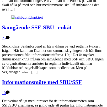
att man inte kommit längre. Nu vill man ha feedback på vad man
skall hålla på med och hur medlemmarna skall få inflytande i den
nya […]
Samgående SSF-SBU | enkät
25
Stockholms Seglarförbund är lite nyfikna på vad seglarna tycker i
frågan. Här kan man läsa mer om sammanslagningen och här finns
presentationen från informationsträffarna. Hej! Det är mycket
diskussioner kring frågan om samgående med SSF och SBU. Ingen
av organisationerna ansluter ju seglarna individuellt utan har
båtklubbar och segelsällskapen som medlemmar. Men på
Seglardagen 24-25 […]
Informationsmöte med SBU/SSF
10
Det verkar dåligt med intresset för de informationsmöten som
SSF/SBU arrangerar, så jag lovade att pusha lite. Informationsmöte