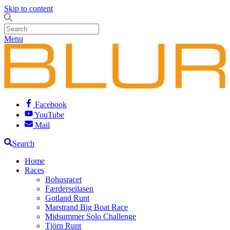
Skip to content
Menu
Facebook
YouTube
Mail
Search
Home
Races
Bohusracet
Færderseilasen
Gotland Runt
Marstrand Big Boat Race
Midsummer Solo Challenge
Tjörn Runt