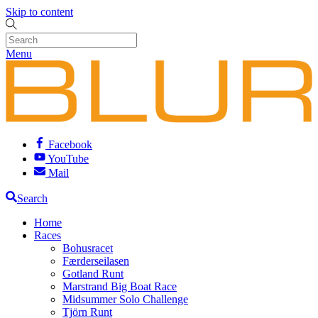
Skip to content
Menu
Facebook
YouTube
Mail
Search
Home
Races
Bohusracet
Færderseilasen
Gotland Runt
Marstrand Big Boat Race
Midsummer Solo Challenge
Tjörn Runt