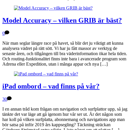
Model Accuracy – vilken GRIB är bäst?
0
När man seglar längre race på havet, så blir det ju viktigt att kunna
analysera vädret på rätt sött. Vi har ju fått massor av verktyg de
senaste åren, och tillgången till bra väderinformation ökar hela tiden.
Och routing-funktionalitet finns inte bara i avancerade program som
Adrena eller Expedition, utan i många appar och nya […]
iPad ombord – vad finns på vår?
30
I en annan tråd kom frågan om navigation och surfplattor upp, så jag
tänkte det var läge att gå igenom hur vår ser ut. Är det någon som
har koll på vilken surfplatta, abonnemang och navigations app man
bör satsa på inför 2019 års kappsegling? Täckning sträckan
Göteborg-Strömstad extra viktig. Läste något om att plattan […]