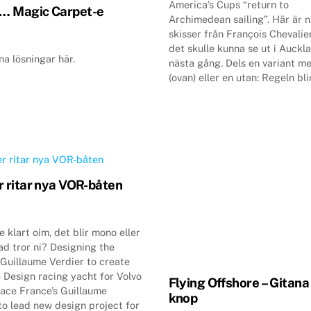
America’s Cups “return to
… Magic Carpet-e
Archimedean sailing”. Här är 
skisser från François Chevalie
det skulle kunna se ut i Auckl
ina lösningar här.
nästa gång. Dels en variant me
(ovan) eller en utan: Regeln bli
r ritar nya VOR-båten
e klart oim, det blir mono eller
ad tror ni? Designing the
 Guillaume Verdier to create
Design racing yacht for Volvo
Flying Offshore – Gitana
ace France’s Guillaume
knop
to lead new design project for