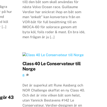
till) den båt som skall användas för
några
nästa Volvo Ocean race. Guillaume
r på hur
Verdier har snickrat ihop en båt som
and
man “enkelt” kan konvertera från en
d köl
VOR-båt för full besättning till en
r […]
IMOCA-60 för solorace genom att
byta köl, foils roder & mast. En bra idé,
men frågan är ju […]
Class 40 Le Conservateur till
Norge
8
Det är superkul att Rune Aasberg och
NOR Challenge skaffat en ny Class 40.
Och det är inte vilken båt som helst,
 gör 43
utan Yannick Bestavens #142 Le
Conservateur. Verdier-designen är en