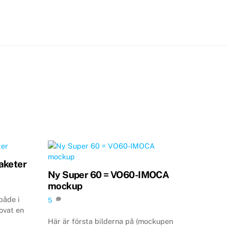
aketer
Ny Super 60 = VO60-IMOCA
mockup
både i
5
ovat en
Här är första bilderna på (mockupen