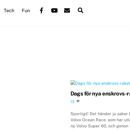
Back
Facebook
YouTube
Mail
Search
Tech
Fun
To
Top
Dags för nya enskrovs-r
13
Sportigt! Det händer ju saker 
Volvo Ocean Race, som har utl
ny Volvo Super 60, och genon