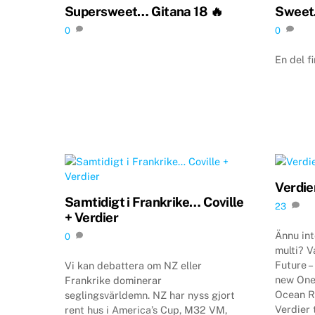
Supersweet… Gitana 18 🔥
Sweet
0
0
En del f
Verdie
Samtidigt i Frankrike… Coville
23
+ Verdier
Ännu int
0
multi? V
Future –
Vi kan debattera om NZ eller
new One 
Frankrike dominerar
Ocean R
seglingsvärldemn. NZ har nyss gjort
Verdier 
rent hus i America’s Cup, M32 VM,