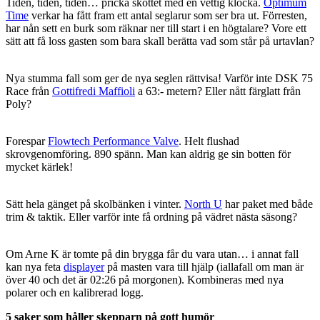
Tiden, tiden, tiden… pricka skottet med en vettig klocka.
Optimum
Time
verkar ha fått fram ett antal seglarur som ser bra ut. Förresten,
har nån sett en burk som räknar ner till start i en högtalare? Vore ett
sätt att få loss gasten som bara skall berätta vad som står på urtavlan?
Nya stumma fall som ger de nya seglen rättvisa! Varför inte DSK 75
Race från
Gottifredi Maffioli
a 63:- metern? Eller nått färglatt från
Poly?
Forespar
Flowtech Performance Valve
. Helt flushad
skrovgenomföring. 890 spänn. Man kan aldrig ge sin botten för
mycket kärlek!
Sätt hela gänget på skolbänken i vinter.
North U
har paket med både
trim & taktik. Eller varför inte få ordning på vädret nästa säsong?
Om Arne K är tomte på din brygga får du vara utan… i annat fall
kan nya feta
displayer
på masten vara till hjälp (iallafall om man är
över 40 och det är 02:26 på morgonen). Kombineras med nya
polarer och en kalibrerad logg.
5 saker som håller skepparn på gott humör