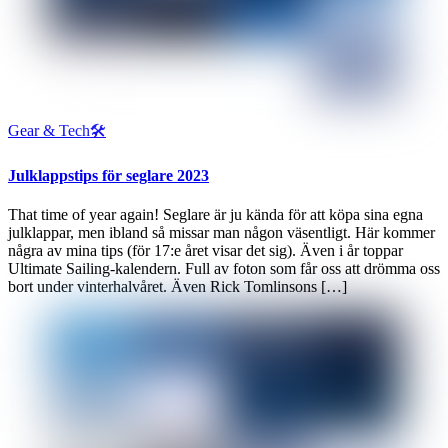
Gear & Tech🛠
Julklappstips för seglare 2023
That time of year again! Seglare är ju kända för att köpa sina egna
julklappar, men ibland så missar man någon väsentligt. Här kommer
några av mina tips (för 17:e året visar det sig). Även i år toppar
Ultimate Sailing-kalendern. Full av foton som får oss att drömma oss
bort under vinterhalvåret. Även Rick Tomlinsons […]