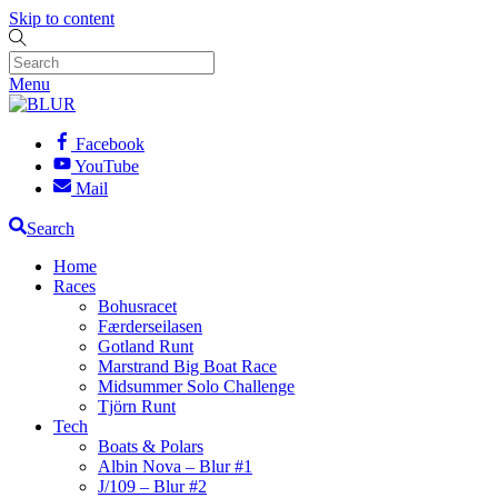
Skip to content
Menu
Facebook
YouTube
Mail
Search
Home
Races
Bohusracet
Færderseilasen
Gotland Runt
Marstrand Big Boat Race
Midsummer Solo Challenge
Tjörn Runt
Tech
Boats & Polars
Albin Nova – Blur #1
J/109 – Blur #2