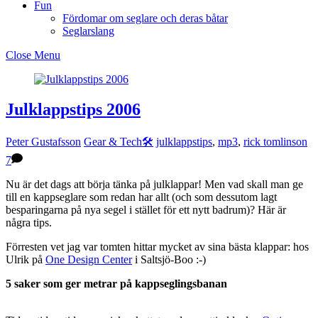
Fun
Fördomar om seglare och deras båtar
Seglarslang
Close Menu
Julklappstips 2006
Peter Gustafsson
Gear & Tech🛠
julklappstips
,
mp3
,
rick tomlinson
7
Nu är det dags att börja tänka på julklappar! Men vad skall man ge
till en kappseglare som redan har allt (och som dessutom lagt
besparingarna på nya segel i stället för ett nytt badrum)? Här är
några tips.
Förresten vet jag var tomten hittar mycket av sina bästa klappar: hos
Ulrik på
One Design Center
i Saltsjö-Boo :-)
5 saker som ger metrar på kappseglingsbanan