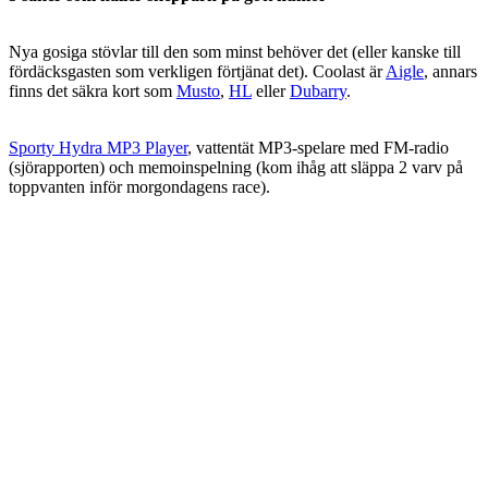
Nya gosiga stövlar till den som minst behöver det (eller kanske till
fördäcksgasten som verkligen förtjänat det). Coolast är
Aigle
, annars
finns det säkra kort som
Musto
,
HL
eller
Dubarry
.
Sporty Hydra MP3 Player
, vattentät MP3-spelare med FM-radio
(sjörapporten) och memoinspelning (kom ihåg att släppa 2 varv på
toppvanten inför morgondagens race).