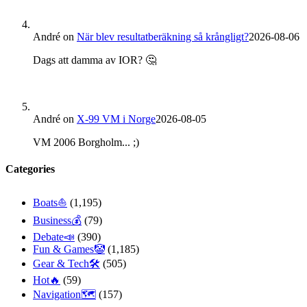
André
on
När blev resultatberäkning så krångligt?
2026-08-06
Dags att damma av IOR? 🤔
André
on
X-99 VM i Norge
2026-08-05
VM 2006 Borgholm... ;)
Categories
Boats⛵️
(1,195)
Business💰
(79)
Debate📣
(390)
Fun & Games🤡
(1,185)
Gear & Tech🛠
(505)
Hot🔥
(59)
Navigation🗺
(157)