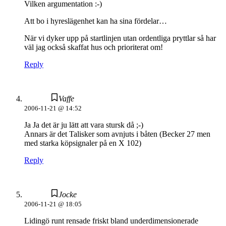
Vilken argumentation :-)
Att bo i hyreslägenhet kan ha sina fördelar…
När vi dyker upp på startlinjen utan ordentliga pryttlar så har
väl jag också skaffat hus och prioriterat om!
Reply
Vaffe
2006-11-21 @ 14:52
Ja Ja det är ju lätt att vara stursk då ;-)
Annars är det Talisker som avnjuts i båten (Becker 27 men
med starka köpsignaler på en X 102)
Reply
Jocke
2006-11-21 @ 18:05
Lidingö runt rensade friskt bland underdimensionerade