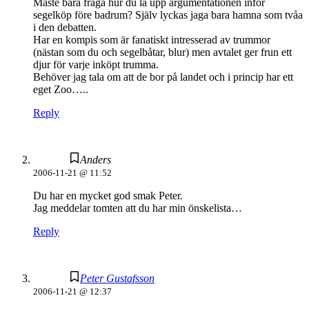
Måste bara fråga hur du la upp argumentationen inför
segelköp före badrum? Själv lyckas jaga bara hamna som tvåa
i den debatten.
Har en kompis som är fanatiskt intresserad av trummor
(nästan som du och segelbåtar, blur) men avtalet ger frun ett
djur för varje inköpt trumma.
Behöver jag tala om att de bor på landet och i princip har ett
eget Zoo…..
Reply
Anders
2006-11-21 @ 11:52
Du har en mycket god smak Peter.
Jag meddelar tomten att du har min önskelista…
Reply
Peter Gustafsson
2006-11-21 @ 12:37