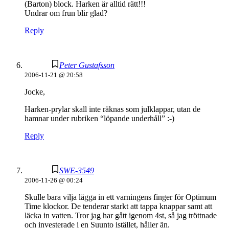
(Barton) block. Harken är alltid rätt!!!
Undrar om frun blir glad?
Reply
Peter Gustafsson
2006-11-21 @ 20:58
Jocke,
Harken-prylar skall inte räknas som julklappar, utan de
hamnar under rubriken “löpande underhåll” :-)
Reply
SWE-3549
2006-11-26 @ 00:24
Skulle bara vilja lägga in ett varningens finger för Optimum
Time klockor. De tenderar starkt att tappa knappar samt att
läcka in vatten. Tror jag har gått igenom 4st, så jag tröttnade
och investerade i en Suunto istället, håller än.