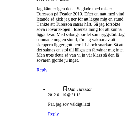
Jag känner igen detta. Seglade med mister
Turesson på Feader 2010. Efter en natt med vind
letande så gick jag ner för att lägga mig en stund.
Tänkte att Turesson satsar hårt. Så jag försökte
sova i lovartskojen i foserställning för att kunna
ligga kvar. Med salongsbordet som ryggstöd. Jag
somnade nog en stund, för jag vaknar av att
skeppern ligger gott nere i Lä och snarkar. Så att
det saknas en stol till lillgasten fårvånar mig inte.
Men trots detta så van vi ju vår klass så den lä
sovaren gjorde ju inget.
Reply
Dan Turesson
2012-01-10 @ 21:18
Pär, jag sov väldigt lätt!
Reply