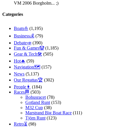
VM 2006 Borgholm... ;)
Categories
Boats⛵️
(1,195)
Business💰
(79)
Debate📣
(390)
Fun & Games🤡
(1,185)
Gear & Tech🛠
(505)
Hot🔥
(59)
Navigation🗺
(157)
News
(5,137)
Our Regattas🏆
(302)
People👩
(184)
Races🏁
(503)
Bohusracet
(78)
Gotland Runt
(153)
M32 Cup
(38)
Marstrand Big Boat Race
(111)
Tjörn Runt
(123)
Retro⏳
(98)