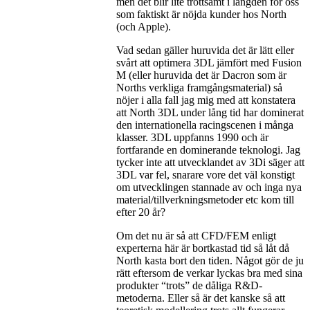
men det blir lite tröttsamt i längden för oss
som faktiskt är nöjda kunder hos North
(och Apple).
Vad sedan gäller huruvida det är lätt eller
svårt att optimera 3DL jämfört med Fusion
M (eller huruvida det är Dacron som är
Norths verkliga framgångsmaterial) så
nöjer i alla fall jag mig med att konstatera
att North 3DL under lång tid har dominerat
den internationella racingscenen i många
klasser. 3DL uppfanns 1990 och är
fortfarande en dominerande teknologi. Jag
tycker inte att utvecklandet av 3Di säger att
3DL var fel, snarare vore det väl konstigt
om utvecklingen stannade av och inga nya
material/tillverkningsmetoder etc kom till
efter 20 år?
Om det nu är så att CFD/FEM enligt
experterna här är bortkastad tid så låt då
North kasta bort den tiden. Något gör de ju
rätt eftersom de verkar lyckas bra med sina
produkter “trots” de dåliga R&D-
metoderna. Eller så är det kanske så att