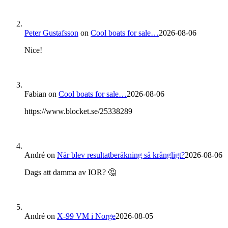
Peter Gustafsson
on
Cool boats for sale…
2026-08-06
Nice!
Fabian
on
Cool boats for sale…
2026-08-06
https://www.blocket.se/25338289
André
on
När blev resultatberäkning så krångligt?
2026-08-06
Dags att damma av IOR? 🤔
André
on
X-99 VM i Norge
2026-08-05