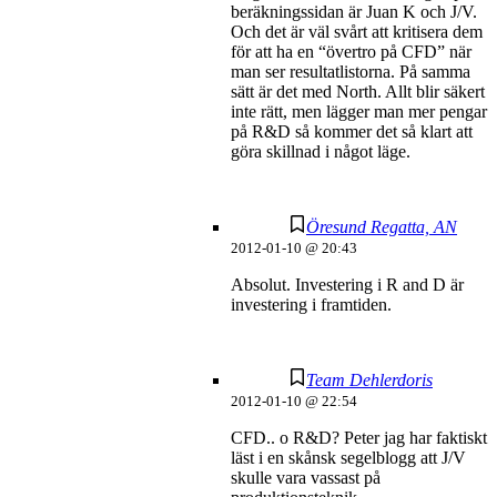
beräkningssidan är Juan K och J/V.
Och det är väl svårt att kritisera dem
för att ha en “övertro på CFD” när
man ser resultatlistorna. På samma
sätt är det med North. Allt blir säkert
inte rätt, men lägger man mer pengar
på R&D så kommer det så klart att
göra skillnad i något läge.
Öresund Regatta, AN
2012-01-10 @ 20:43
Absolut. Investering i R and D är
investering i framtiden.
Team Dehlerdoris
2012-01-10 @ 22:54
CFD.. o R&D? Peter jag har faktiskt
läst i en skånsk segelblogg att J/V
skulle vara vassast på