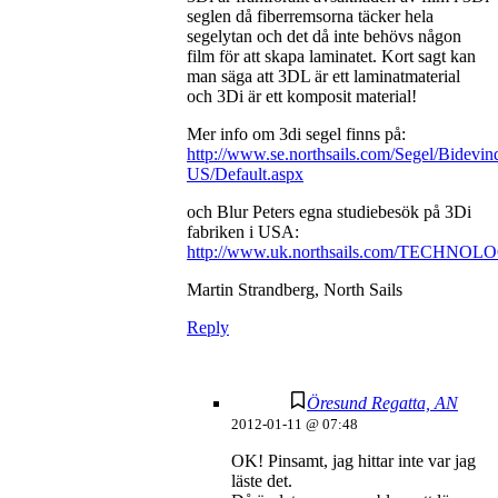
seglen då fiberremsorna täcker hela
segelytan och det då inte behövs någon
film för att skapa laminatet. Kort sagt kan
man säga att 3DL är ett laminatmaterial
och 3Di är ett komposit material!
Mer info om 3di segel finns på:
http://www.se.northsails.com/Segel/Bidevi
US/Default.aspx
och Blur Peters egna studiebesök på 3Di
fabriken i USA:
http://www.uk.northsails.com/TECHNOLOG
Martin Strandberg, North Sails
Reply
Öresund Regatta, AN
2012-01-11 @ 07:48
OK! Pinsamt, jag hittar inte var jag
läste det.