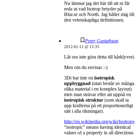
Nu lämnar jag det här till att ni får
reda ut vad Isotrop betyder på
Blur.se och North. Jag håller mig till
den vetenskapliga definitionen.
Peter Gustafsson
2012-01-11 @ 13:35
Låt oss inte göra detta till hårklyveri.
Men om du envisas :-)
3Di har inte en
isotropisk
uppbyggnad
(utan består av många
olika material i en komplex layout)
men man strävar efter att uppnå en
isotropisk struktur
(som skall ta
upp krafterna på ett proportionerligt
sätt i alla riktningar).
http://en.wikipedia.org/wiki/Isotropy
“isotropic” means having identical
values of a property in all directions