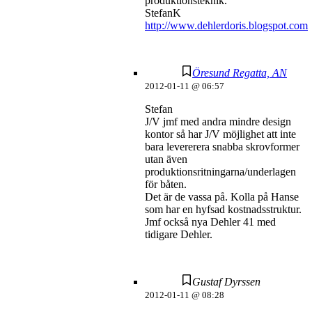
produktionsteknik.
StefanK
http://www.dehlerdoris.blogspot.com
Öresund Regatta, AN
2012-01-11 @ 06:57
Stefan
J/V jmf med andra mindre design
kontor så har J/V möjlighet att inte
bara levererera snabba skrovformer
utan även
produktionsritningarna/underlagen
för båten.
Det är de vassa på. Kolla på Hanse
som har en hyfsad kostnadsstruktur.
Jmf också nya Dehler 41 med
tidigare Dehler.
Gustaf Dyrssen
2012-01-11 @ 08:28