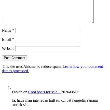
Name
*
Email
*
Website
This site uses Akismet to reduce spam.
Learn how your comment
data is processed.
Fabian
on
Cool boats for sale…
2026-08-06
Ja, hade man inte redan haft en kul båt i ungefär samma
storlek så....