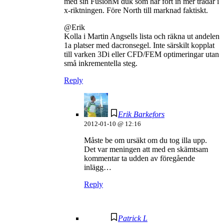
med sin FusionM duk som har fört in mer trådar i
x-riktningen. Före North till marknad faktiskt.
@Erik
Kolla i Martin Angsells lista och räkna ut andelen
1a platser med dacronsegel. Inte särskilt kopplat
till varken 3Di eller CFD/FEM optimeringar utan
små inkrementella steg.
Reply
Erik Barkefors
2012-01-10 @ 12:16
Måste be om ursäkt om du tog illa upp.
Det var meningen att med en skämtsam
kommentar ta udden av föregående
inlägg…
Reply
Patrick L