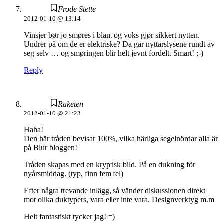
Frode Stette
2012-01-10 @ 13:14
Vinsjer bør jo smøres i blant og voks gjør sikkert nytten.
Undrer på om de er elektriske? Da går nyttårslysene rundt av
seg selv … og smøringen blir helt jevnt fordelt. Smart! ;-)
Reply
Raketen
2012-01-10 @ 21:23
Haha!
Den här tråden bevisar 100%, vilka härliga segelnördar alla är
på Blur bloggen!
Tråden skapas med en kryptisk bild. På en dukning för
nyårsmiddag. (typ, finn fem fel)
Efter några trevande inlägg, så vänder diskussionen direkt
mot olika duktypers, vara eller inte vara. Designverktyg m.m
Helt fantastiskt tycker jag! =)