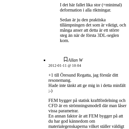
I det här fallet lika stor (=minimal)
deformation i alla riktningar.
Sedan är ju den praktiska
tillämpningen det som är viktigt, och
många anser att detta är ett större
steg än när de första 3DL-seglen
kom.
Allan W
2012-01-11 @ 10:04
+1 till Öresund Regatta, jag förstår ditt
resonemang.
Hade inte tänkt att ge mig in i detta minfält
;-)
FEM bygger på statisk kraftfördelning och
CFD är en strömningsmodell där man låser
vissa parametrar.
En annan faktor är att FEM bygger på att
du har god kännedom om
materialegenskaperna vilket ställer väldigt