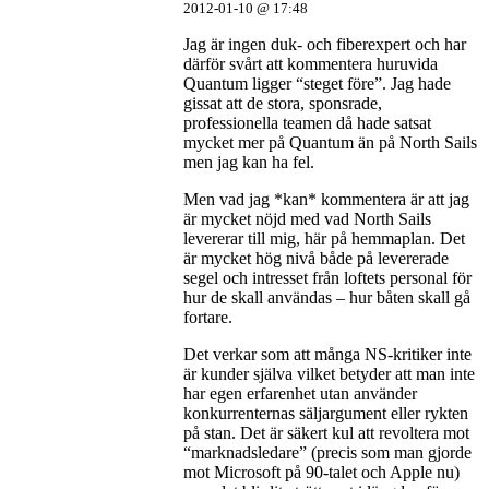
2012-01-10 @ 17:48
Jag är ingen duk- och fiberexpert och har
därför svårt att kommentera huruvida
Quantum ligger “steget före”. Jag hade
gissat att de stora, sponsrade,
professionella teamen då hade satsat
mycket mer på Quantum än på North Sails
men jag kan ha fel.
Men vad jag *kan* kommentera är att jag
är mycket nöjd med vad North Sails
levererar till mig, här på hemmaplan. Det
är mycket hög nivå både på levererade
segel och intresset från loftets personal för
hur de skall användas – hur båten skall gå
fortare.
Det verkar som att många NS-kritiker inte
är kunder själva vilket betyder att man inte
har egen erfarenhet utan använder
konkurrenternas säljargument eller rykten
på stan. Det är säkert kul att revoltera mot
“marknadsledare” (precis som man gjorde
mot Microsoft på 90-talet och Apple nu)