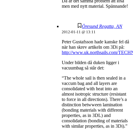
Då är det samma problem att lösa
men med nytt material. Spännande!
Öresund Regatta, AN
2012-01-11 @ 13:11
Peter Gustafsson hade kanske fel då
när han skrev artikeln om 3Di på:
http://www.uk.northsails.com/TECH
Under bilden då duken ligger i
vacuumbag så står det:
“The whole sail is then sealed in a
vaccum bag and all layers are
consolidated with heat into an
almost isotropic structure (resistant
to force in all directions). There’s a
distinction betwween lamination
(bonding materials with different
properties, as in 3DL) and
consolidation (bonding of materials
with similar properties, as in 3Di).”