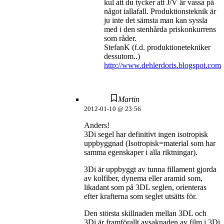
kul att du tycker att J/V är vassa på
något iallafall. Produktionsteknik är
ju inte det sämsta man kan syssla
med i den stenhårda priskonkurrens
som råder.
StefanK (f.d. produktionetekniker
dessutom..)
http://www.dehlerdoris.blogspot.com
Martin
2012-01-10 @ 23:56
Anders!
3Di segel har definitivt ingen isotropisk
uppbyggnad (Isotropisk=material som har
samma egenskaper i alla riktningar).
3Di är uppbyggt av tunna fillament gjorda
av kolfiber, dynema eller aramid som,
likadant som på 3DL seglen, orienteras
efter krafterna som seglet utsätts för.
Den största skillnaden mellan 3DL och
3Di är framförallt avsaknaden av film i 3Di