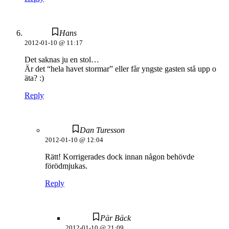
Hans
2012-01-10 @ 11:17
Det saknas ju en stol…
Är det “hela havet stormar” eller får yngste gasten stå upp o
äta? :)
Reply
Dan Turesson
2012-01-10 @ 12:04
Rätt! Korrigerades dock innan någon behövde
förödmjukas.
Reply
Pär Bäck
2012-01-10 @ 21:09