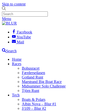
Skip to content
Menu
Facebook
YouTube
Mail
Search
Home
Races
Bohusracet
Færderseilasen
Gotland Runt
Marstrand Big Boat Race
Midsummer Solo Challenge
Tjörn Runt
Tech
Boats & Polars
Albin Nova – Blur #1
J/109 – Blur #2