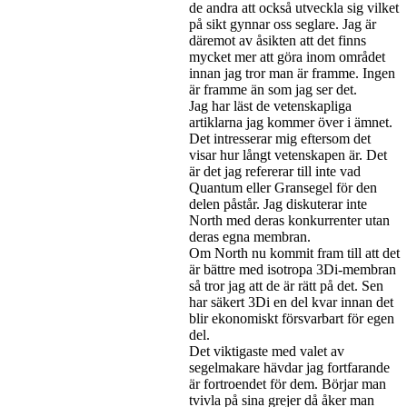
de andra att också utveckla sig vilket
på sikt gynnar oss seglare. Jag är
däremot av åsikten att det finns
mycket mer att göra inom området
innan jag tror man är framme. Ingen
är framme än som jag ser det.
Jag har läst de vetenskapliga
artiklarna jag kommer över i ämnet.
Det intresserar mig eftersom det
visar hur långt vetenskapen är. Det
är det jag refererar till inte vad
Quantum eller Gransegel för den
delen påstår. Jag diskuterar inte
North med deras konkurrenter utan
deras egna membran.
Om North nu kommit fram till att det
är bättre med isotropa 3Di-membran
så tror jag att de är rätt på det. Sen
har säkert 3Di en del kvar innan det
blir ekonomiskt försvarbart för egen
del.
Det viktigaste med valet av
segelmakare hävdar jag fortfarande
är fortroendet för dem. Börjar man
tvivla på sina grejer då åker man