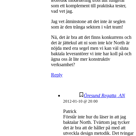
teoretisk modellering trots allt fungerar
som ett komplement till praktiska tester,
vad vet jag.
Jag vet åtminstone att det inte är seglen
som är den trånga sektorn i vårt team!
Nä, det är bra att det finns konkurrens och
det är jättekul att ni som inte kör North är
nöjda med era segel men vi kan väl sluta
baktala leverantörer vi inte har koll på och
ägna oss åt lite mer konstruktiv
verksamhet?
Reply
Öresund Regatta, AN
2012-01-10 @ 20:00
Patrick
Förstår inte hur du läser in att jag
baktalar North. Tvärtom jag tycker
det är bra att de håller på med att
utveckla design metodik. Det tvingar