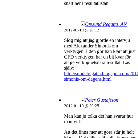
snart ner i resultatlistan.
Öresund Regatta, AN
2012-01-10 @ 20:12
Slog mig att jag gjorde en intervju
med Alexander Simonis om
verktygen. I den gör han klart att just
CFD verktygen har en bit kvar för
att ge verklighetsnära resultat. Läs
själv:
http://sundetregatta.blogspot.com/201
simonis-om-dagens.html
Peter Gustafsson
2012-01-10 @ 20:25
Man kan ju tolka det han svarar hur
man vill.
Att det finns mer att göra står ju helt
klart… Det gäller väl i alla branscher