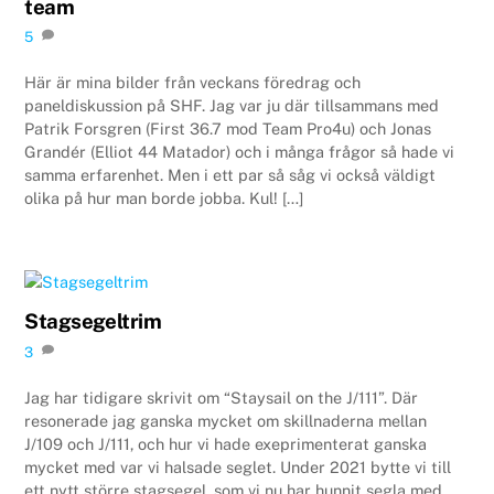
team
5
Här är mina bilder från veckans föredrag och
paneldiskussion på SHF. Jag var ju där tillsammans med
Patrik Forsgren (First 36.7 mod Team Pro4u) och Jonas
Grandér (Elliot 44 Matador) och i många frågor så hade vi
samma erfarenhet. Men i ett par så såg vi också väldigt
olika på hur man borde jobba. Kul! […]
Stagsegeltrim
3
Jag har tidigare skrivit om “Staysail on the J/111”. Där
resonerade jag ganska mycket om skillnaderna mellan
J/109 och J/111, och hur vi hade exeprimenterat ganska
mycket med var vi halsade seglet. Under 2021 bytte vi till
ett nytt större stagsegel, som vi nu har hunnit segla med.