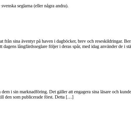
 svenska seglarna (eller några andra).
at från sina äventyr på haven i dagböcker, brev och reseskildringar. Be
t dagens långfärdsseglare följer i deras spår, med idag använder de i st
 dem i sin marknadföring. Det gäller att engagera sina läsare och kunder 
ll den som publicerade först. Detta […]