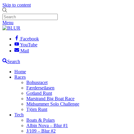
Skip to content
Menu
Facebook
YouTube
Mail
Search
Home
Races
Bohusracet
Færderseilasen
Gotland Runt
Marstrand Big Boat Race
Midsummer Solo Challenge
Tjörn Runt
Tech
Boats & Polars
Albin Nova – Blur #1
J/109 – Blur #2