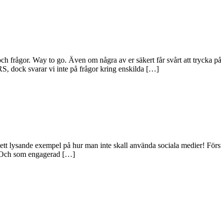
och frågor. Way to go. Även om några av er säkert får svårt att trycka
S, dock svarar vi inte på frågor kring enskilda […]
då ett lysande exempel på hur man inte skall använda sociala medier! Fö
r. Och som engagerad […]