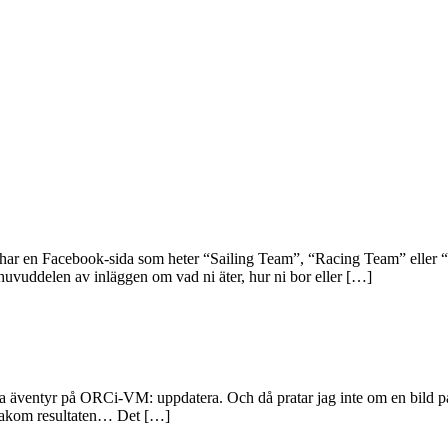
har en Facebook-sida som heter “Sailing Team”, “Racing Team” eller “
huvuddelen av inläggen om vad ni äter, hur ni bor eller […]
 sina äventyr på ORCi-VM: uppdatera. Och då pratar jag inte om en bild p
 bakom resultaten… Det […]