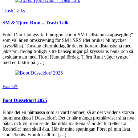
Trash Talks
SM & Tjörn Runt – Trash Talk
Foto: Dan Ljungsvik. I morgon startar SM i “distanmskappsegling”
som väl är en omskrivning för SM i SRS (det brukar bli mycket
kryss/läns). Torsdag eftermiddag är det en kortare distansbana med
jaktstart, fredag troligtvis tre banseglingar på kryss/läns-bana och så
avslutar man med Tjörn Runt på lördag. Tjörn Runt väger tyngre
med en faktor på […]
Boats⛵️
Boot Düsseldorf 2025
Finns det en båtmässa som är värd namnet, så är det världens största
inomhusmässa i Düsseldorf. Det är här många premiärvisar sina nya
båtar, och vill man se de där udda märkena så är det hit (eller La
Rochelle) man skall åka. Här är mina spaningar. Först på min lista
stod J/boats. Framför allt för […]