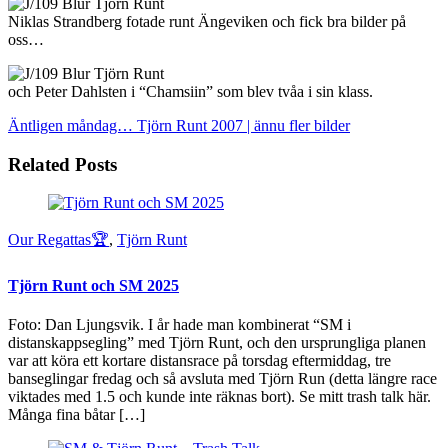
Niklas Strandberg fotade runt Ängeviken och fick bra bilder på
oss…
och Peter Dahlsten i “Chamsiin” som blev tvåa i sin klass.
Äntligen måndag…
Tjörn Runt 2007 | ännu fler bilder
Related Posts
Our Regattas🏆
,
Tjörn Runt
Tjörn Runt och SM 2025
Foto: Dan Ljungsvik. I år hade man kombinerat “SM i
distanskappsegling” med Tjörn Runt, och den ursprungliga planen
var att köra ett kortare distansrace på torsdag eftermiddag, tre
banseglingar fredag och så avsluta med Tjörn Run (detta längre race
viktades med 1.5 och kunde inte räknas bort). Se mitt trash talk här.
Många fina båtar […]