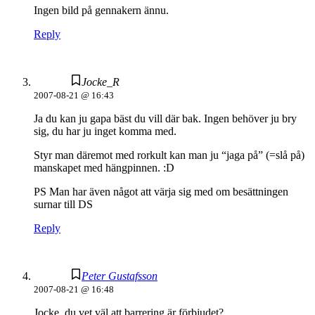
Ingen bild på gennakern ännu.
Reply
Jocke_R
2007-08-21 @ 16:43
Ja du kan ju gapa bäst du vill där bak. Ingen behöver ju bry
sig, du har ju inget komma med.
Styr man däremot med rorkult kan man ju “jaga på” (=slå på)
manskapet med hängpinnen. :D
PS Man har även något att värja sig med om besättningen
surnar till DS
Reply
Peter Gustafsson
2007-08-21 @ 16:48
Jocke, du vet väl att barrering är förbjudet?