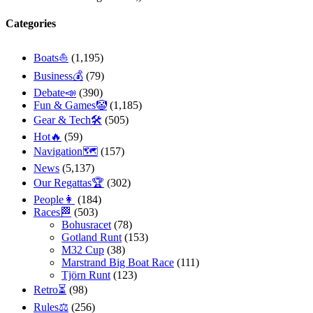
Categories
Boats⛵️
(1,195)
Business💰
(79)
Debate📣
(390)
Fun & Games🤡
(1,185)
Gear & Tech🛠
(505)
Hot🔥
(59)
Navigation🗺
(157)
News
(5,137)
Our Regattas🏆
(302)
People👩
(184)
Races🏁
(503)
Bohusracet
(78)
Gotland Runt
(153)
M32 Cup
(38)
Marstrand Big Boat Race
(111)
Tjörn Runt
(123)
Retro⏳
(98)
Rules⚖️
(256)