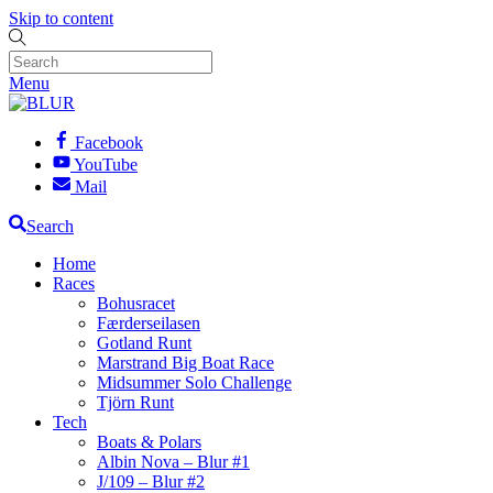
Skip to content
Menu
Facebook
YouTube
Mail
Search
Home
Races
Bohusracet
Færderseilasen
Gotland Runt
Marstrand Big Boat Race
Midsummer Solo Challenge
Tjörn Runt
Tech
Boats & Polars
Albin Nova – Blur #1
J/109 – Blur #2