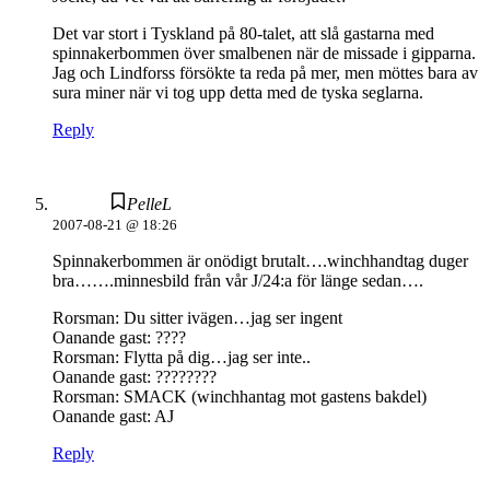
Det var stort i Tyskland på 80-talet, att slå gastarna med
spinnakerbommen över smalbenen när de missade i gipparna.
Jag och Lindforss försökte ta reda på mer, men möttes bara av
sura miner när vi tog upp detta med de tyska seglarna.
Reply
PelleL
2007-08-21 @ 18:26
Spinnakerbommen är onödigt brutalt….winchhandtag duger
bra…….minnesbild från vår J/24:a för länge sedan….
Rorsman: Du sitter ivägen…jag ser ingent
Oanande gast: ????
Rorsman: Flytta på dig…jag ser inte..
Oanande gast: ????????
Rorsman: SMACK (winchhantag mot gastens bakdel)
Oanande gast: AJ
Reply