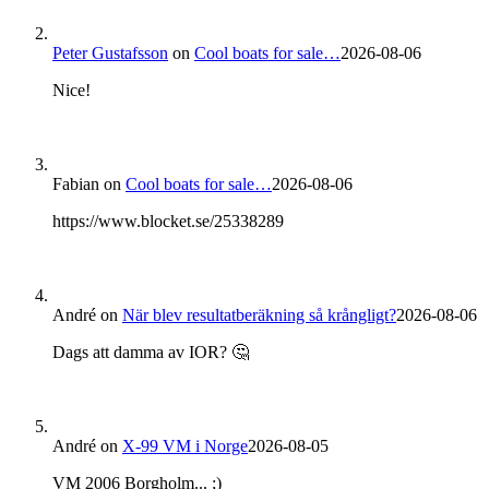
Peter Gustafsson
on
Cool boats for sale…
2026-08-06
Nice!
Fabian
on
Cool boats for sale…
2026-08-06
https://www.blocket.se/25338289
André
on
När blev resultatberäkning så krångligt?
2026-08-06
Dags att damma av IOR? 🤔
André
on
X-99 VM i Norge
2026-08-05
VM 2006 Borgholm... ;)