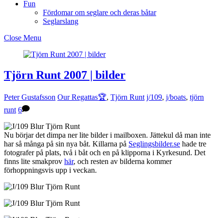
Fun
Fördomar om seglare och deras båtar
Seglarslang
Close Menu
Tjörn Runt 2007 | bilder
Peter Gustafsson
Our Regattas🏆
,
Tjörn Runt
j/109
,
j/boats
,
tjörn
runt
6
Nu börjar det dimpa ner lite bilder i mailboxen. Jättekul då man inte
har så många på sin nya båt. Killarna på
Seglingsbilder.se
hade tre
fotografer på plats, två i båt och en på klipporna i Kyrkesund. Det
finns lite smakprov
här
, och resten av bilderna kommer
förhoppningsvis upp i veckan.