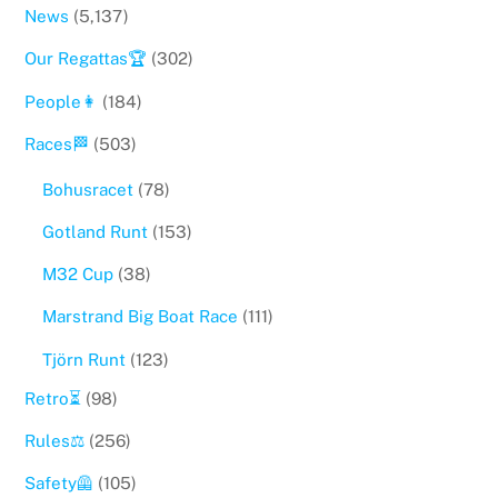
News
(5,137)
Our Regattas🏆
(302)
People👩
(184)
Races🏁
(503)
Bohusracet
(78)
Gotland Runt
(153)
M32 Cup
(38)
Marstrand Big Boat Race
(111)
Tjörn Runt
(123)
Retro⏳
(98)
Rules⚖️
(256)
Safety🦺
(105)