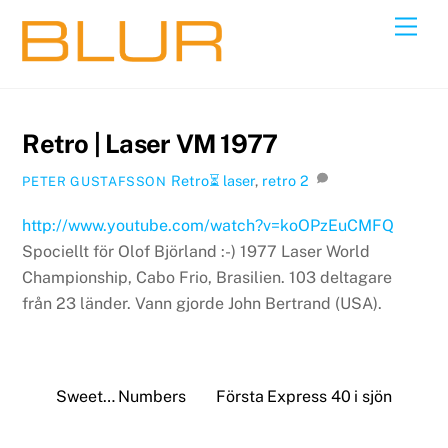
Skip
Back
Men
to
To
content
Top
Retro | Laser VM 1977
Retro⏳
laser
,
retro
2
PETER GUSTAFSSON
http://www.youtube.com/watch?v=koOPzEuCMFQ
Spociellt för Olof Björland :-) 1977 Laser World
Championship, Cabo Frio, Brasilien. 103 deltagare
från 23 länder. Vann gjorde John Bertrand (USA).
Sweet… Numbers
Första Express 40 i sjön