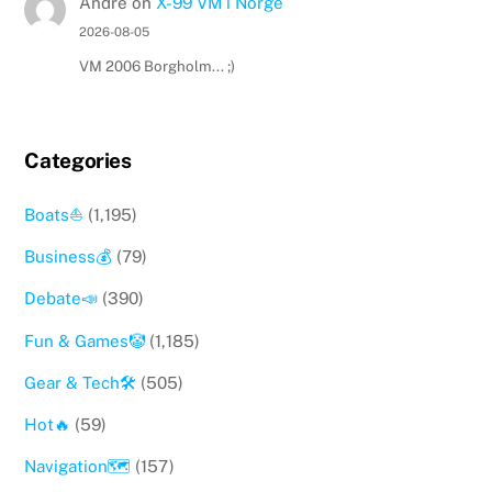
André
on
X-99 VM i Norge
2026-08-05
VM 2006 Borgholm... ;)
Categories
Boats⛵️
(1,195)
Business💰
(79)
Debate📣
(390)
Fun & Games🤡
(1,185)
Gear & Tech🛠
(505)
Hot🔥
(59)
Navigation🗺
(157)