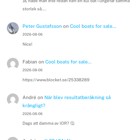
Ja, hade man inte redan haft en kul båt i ungefär samma
storlek så....
Peter Gustafsson
on
Cool boats for sale…
2026-08-06
Nice!
Fabian
on
Cool boats for sale…
2026-08-06
https://www.blocket.se/25338289
André
on
När blev resultatberäkning så
krångligt?
2026-08-06
Dags att damma av IOR? 🤔