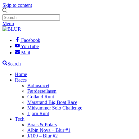
Skip to content
Menu
Facebook
YouTube
Mail
Search
Home
Races
Bohusracet
Færderseilasen
Gotland Runt
Marstrand Big Boat Race
Midsummer Solo Challenge
Tjörn Runt
Tech
Boats & Polars
Albin Nova – Blur #1
J/109 – Blur #2