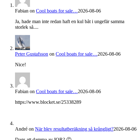
Fabian
on
Cool boats for sale…
2026-08-06
Ja, hade man inte redan haft en kul båt i ungefär samma
storlek så....
Peter Gustafsson
on
Cool boats for sale…
2026-08-06
Nice!
Fabian
on
Cool boats for sale…
2026-08-06
https://www.blocket.se/25338289
André
on
När blev resultatberäkning så krångligt?
2026-08-06
Dags att damma av IOR? 🤔