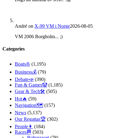
André
on
X-99 VM i Norge
2026-08-05
VM 2006 Borgholm... ;)
Categories
Boats⛵️
(1,195)
Business💰
(79)
Debate📣
(390)
Fun & Games🤡
(1,185)
Gear & Tech🛠
(505)
Hot🔥
(59)
Navigation🗺
(157)
News
(5,137)
Our Regattas🏆
(302)
People👩
(184)
Races🏁
(503)
Bohusracet
(78)