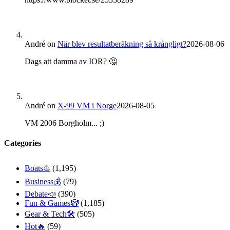
André
on
När blev resultatberäkning så krångligt?
2026-08-06
Dags att damma av IOR? 🤔
André
on
X-99 VM i Norge
2026-08-05
VM 2006 Borgholm... ;)
Categories
Boats⛵️
(1,195)
Business💰
(79)
Debate📣
(390)
Fun & Games🤡
(1,185)
Gear & Tech🛠
(505)
Hot🔥
(59)