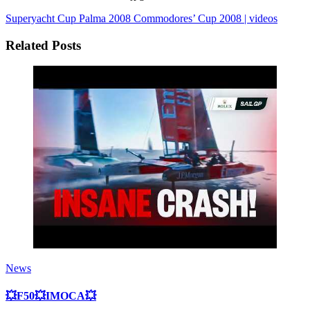
Superyacht Cup Palma 2008
Commodores’ Cup 2008 | videos
Related Posts
News
💥F50💥IMOCA💥