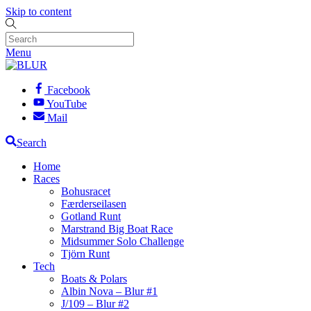
Skip to content
Menu
Facebook
YouTube
Mail
Search
Home
Races
Bohusracet
Færderseilasen
Gotland Runt
Marstrand Big Boat Race
Midsummer Solo Challenge
Tjörn Runt
Tech
Boats & Polars
Albin Nova – Blur #1
J/109 – Blur #2