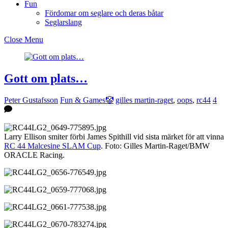
Fun
Fördomar om seglare och deras båtar
Seglarslang
Close Menu
Gott om plats…
Peter Gustafsson
Fun & Games🤡
gilles martin-raget
,
oops
,
rc44
4
Larry Ellison smiter förbi James Spithill vid sista märket för att vinna
RC 44 Malcesine SLAM Cup
. Foto: Gilles Martin-Raget/BMW
ORACLE Racing.