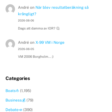
André
on
När blev resultatberäkning så
krångligt?
2026-08-06
Dags att damma av IOR? 🤔
André
on
X-99 VM i Norge
2026-08-05
VM 2006 Borgholm... ;)
Categories
Boats⛵️
(1,195)
Business💰
(79)
Debate📣
(390)