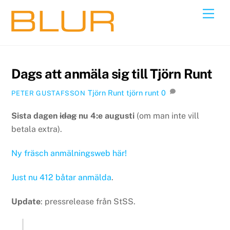
Skip
Back
Men
to
To
content
Top
Dags att anmäla sig till Tjörn Runt
Tjörn Runt
tjörn runt
0
PETER GUSTAFSSON
Sista dagen
idag
nu 4:e augusti
(om man inte vill
betala extra).
Ny fräsch anmälningsweb här!
Just nu 412 båtar anmälda
.
Update
: pressrelease från StSS.