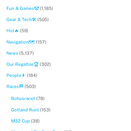
Fun & Games🤡
(1,185)
Gear & Tech🛠
(505)
Hot🔥
(59)
Navigation🗺
(157)
News
(5,137)
Our Regattas🏆
(302)
People👩
(184)
Races🏁
(503)
Bohusracet
(78)
Gotland Runt
(153)
M32 Cup
(38)