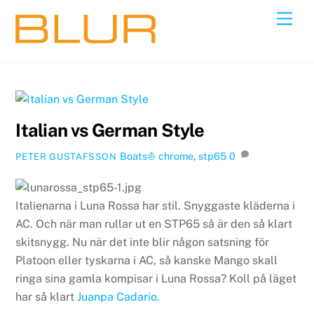
Skip
Back
Men
to
To
content
Top
Italian vs German Style
Boats⛵️
chrome
,
stp65
0
PETER GUSTAFSSON
Italienarna i Luna Rossa har stil. Snyggaste kläderna i
AC. Och när man rullar ut en STP65 så är den så klart
skitsnygg. Nu när det inte blir någon satsning för
Platoon eller tyskarna i AC, så kanske Mango skall
ringa sina gamla kompisar i Luna Rossa? Koll på läget
har så klart
Juanpa Cadario.