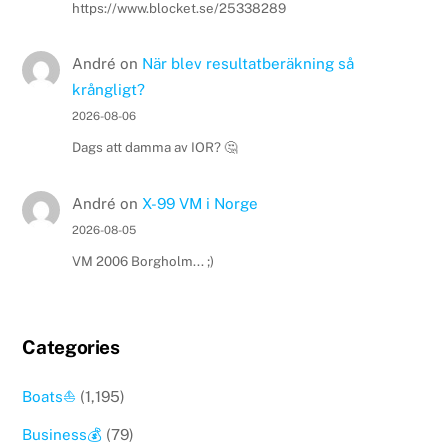
https://www.blocket.se/25338289
André
on
När blev resultatberäkning så
krångligt?
2026-08-06
Dags att damma av IOR? 🤔
André
on
X-99 VM i Norge
2026-08-05
VM 2006 Borgholm... ;)
Categories
Boats⛵️
(1,195)
Business💰
(79)