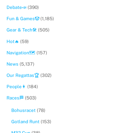
Debate📣
(390)
Fun & Games🤡
(1,185)
Gear & Tech🛠
(505)
Hot🔥
(59)
Navigation🗺
(157)
News
(5,137)
Our Regattas🏆
(302)
People👩
(184)
Races🏁
(503)
Bohusracet
(78)
Gotland Runt
(153)
M32 Cup
(38)