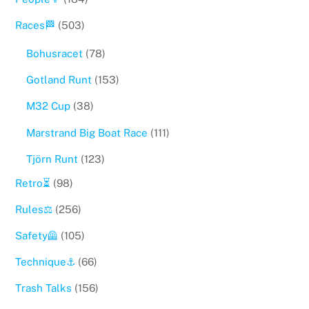
Races🏁
(503)
Bohusracet
(78)
Gotland Runt
(153)
M32 Cup
(38)
Marstrand Big Boat Race
(111)
Tjörn Runt
(123)
Retro⏳
(98)
Rules⚖️
(256)
Safety🦺
(105)
Technique⚓️
(66)
Trash Talks
(156)