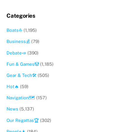
Categories
Boats⛵️
(1,195)
Business💰
(79)
Debate📣
(390)
Fun & Games🤡
(1,185)
Gear & Tech🛠
(505)
Hot🔥
(59)
Navigation🗺
(157)
News
(5,137)
Our Regattas🏆
(302)
People👩
(184)