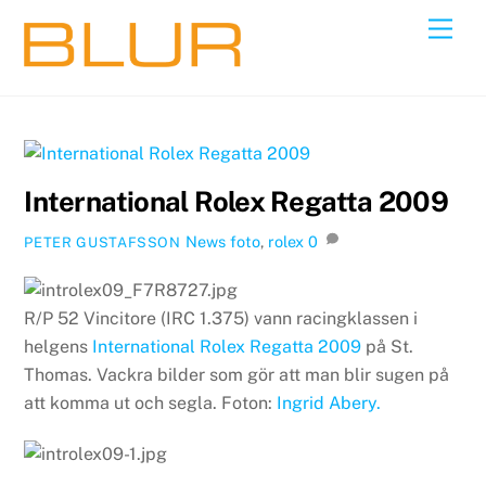
Skip
Back
Men
to
To
content
Top
International Rolex Regatta 2009
News
foto
,
rolex
0
PETER GUSTAFSSON
R/P 52 Vincitore (IRC 1.375) vann racingklassen i
helgens
International Rolex Regatta 2009
på St.
Thomas. Vackra bilder som gör att man blir sugen på
att komma ut och segla. Foton:
Ingrid Abery.