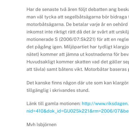
Har de senaste två åren följt debatten ang beska
man väl tycka att segelbåtsägarna bör bidraga t
motorbåtsägarna. De betalar varje år en oehörd
inkomst inte riktigt rätt då det är svårt att urskilj
motionerade S (2006/07:Sk221) för att en regle
det pågång igen. Miljöpartiet har tydligt klargjo
nätet) kommer att jämna ut kostnaderna för beva
Huvudsakligt kommer skatten vad det gäller sege
att tävla) samt båtens vikt. Motorbåtar baseras 
Det kanske finns någon där ute som kan klargöra 
tillgänglig i skrivandes stund.
Länk till gamla motionen:
http://www.riksdagen
nid=410&dok_id=GU02Sk221&rm=2006/07&be
Mvh
Isbjörnen