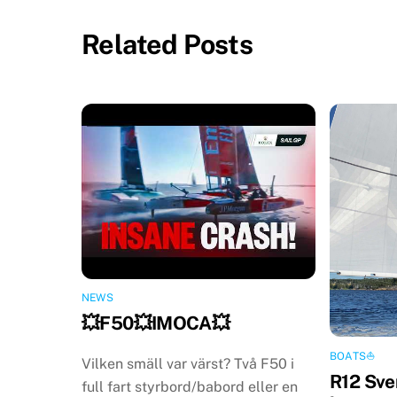
Related Posts
NEWS
💥F50💥IMOCA💥
BOATS⛵️
Vilken smäll var värst? Två F50 i
R12 Sve
full fart styrbord/babord eller en