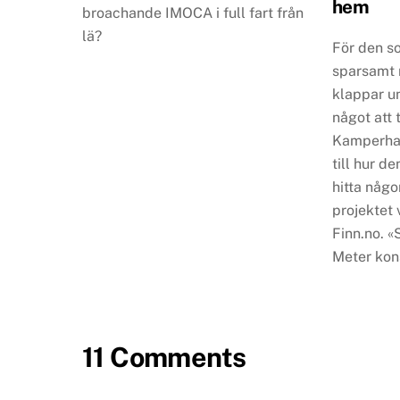
hem
broachande IMOCA i full fart från
lä?
För den s
sparsamt 
klappar un
något att t
Kamperhau
till hur de
hitta någo
projektet 
Finn.no. «
Meter kons
11 Comments