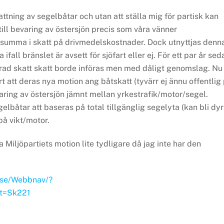
ttning av segelbåtar och utan att ställa mig för partisk kan
ill bevaring av östersjön precis som våra vänner
 summa i skatt på drivmedelskostnader. Dock utnyttjas denn
a ifall bränslet är avsett för sjöfart eller ej. För ett par år sed
rad skatt skatt borde införas men med dåligt genomslag. Nu
rt att deras nya motion ang båtskatt (tyvärr ej ännu offentlig
ring av östersjön jämnt mellan yrkestrafik/motor/segel.
lbåtar att baseras på total tillgänglig segelyta (kan bli dyr
på vikt/motor.
Miljöpartiets motion lite tydligare då jag inte har den
.se/Webbnav/?
t=Sk221