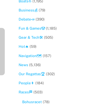
Boats⛵️
(1,195)
Business💰
(79)
Debate📣
(390)
Fun & Games🤡
(1,185)
Gear & Tech🛠
(505)
Hot🔥
(59)
Navigation🗺
(157)
News
(5,136)
Our Regattas🏆
(302)
People👩
(184)
Races🏁
(503)
Bohusracet
(78)