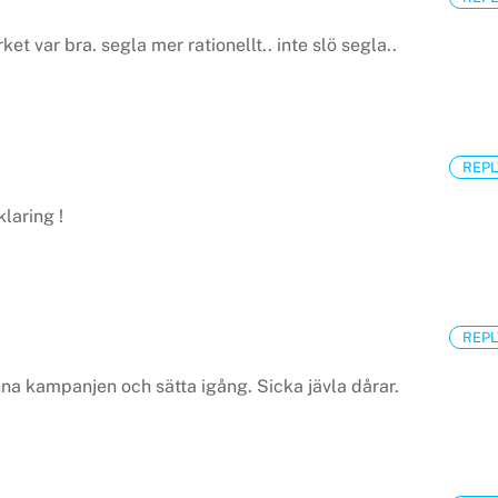
et var bra. segla mer rationellt.. inte slö segla..
REPL
klaring !
REPL
nna kampanjen och sätta igång.
Sicka jävla dårar.