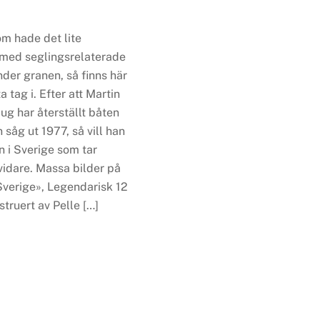
om hade det lite
med seglingsrelaterade
der granen, så finns här
a tag i. Efter att Martin
g har återställt båten
n såg ut 1977, så vill han
n i Sverige som tar
vidare. Massa bilder på
Sverige», Legendarisk 12
truert av Pelle […]