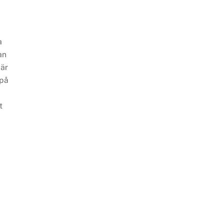
a
an
 är
 på
t