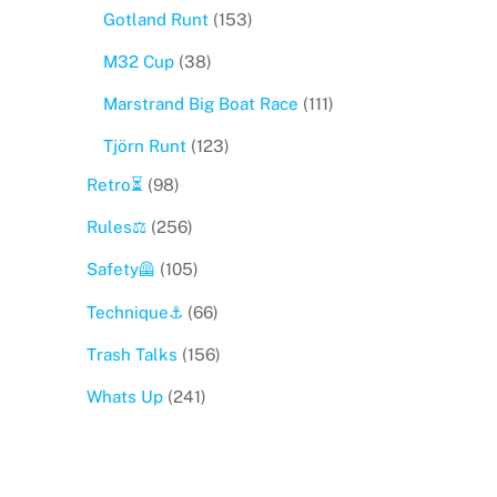
Gotland Runt
(153)
M32 Cup
(38)
Marstrand Big Boat Race
(111)
Tjörn Runt
(123)
Retro⏳
(98)
Rules⚖️
(256)
Safety🦺
(105)
Technique⚓️
(66)
Trash Talks
(156)
Whats Up
(241)