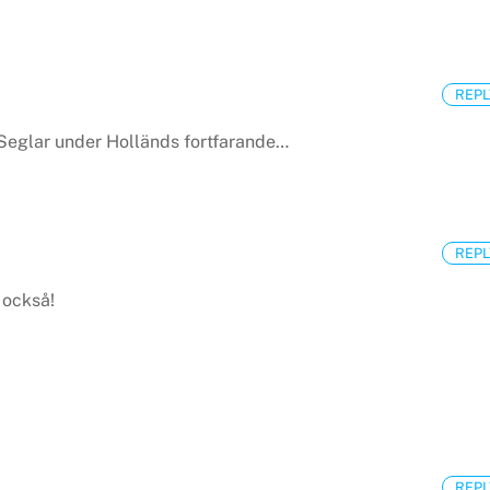
REPL
eglar under Holländs fortfarande…
REPL
 också!
REPL