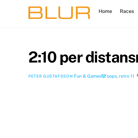
Skip
Home
Races
to
content
2:10 per distan
Fun & Games🤡
oops
,
retro
11
PETER GUSTAFSSON