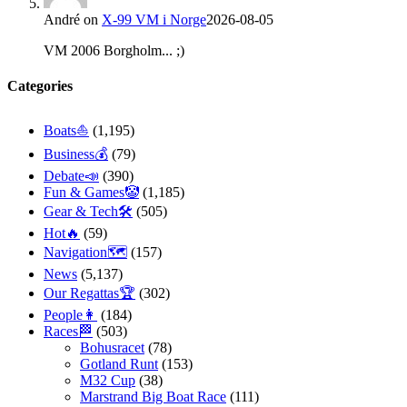
André
on
X-99 VM i Norge
2026-08-05
VM 2006 Borgholm... ;)
Categories
Boats⛵️
(1,195)
Business💰
(79)
Debate📣
(390)
Fun & Games🤡
(1,185)
Gear & Tech🛠
(505)
Hot🔥
(59)
Navigation🗺
(157)
News
(5,137)
Our Regattas🏆
(302)
People👩
(184)
Races🏁
(503)
Bohusracet
(78)
Gotland Runt
(153)
M32 Cup
(38)
Marstrand Big Boat Race
(111)