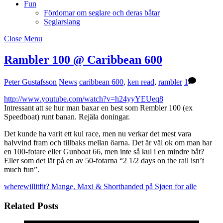
Fun
Fördomar om seglare och deras båtar
Seglarslang
Close Menu
Rambler 100 @ Caribbean 600
Peter Gustafsson
News
caribbean 600
,
ken read
,
rambler
1
http://www.youtube.com/watch?v=h24yyYEUeq8
Intressant att se hur man baxar en best som Rembler 100 (ex
Speedboat) runt banan. Rejäla doningar.
Det kunde ha varit ett kul race, men nu verkar det mest vara
halvvind fram och tillbaks mellan öarna. Det är väl ok om man har
en 100-fotare eller Gunboat 66, men inte så kul i en mindre båt?
Eller som det lät på en av 50-fotarna “2 1/2 days on the rail isn’t
much fun”.
wherewillitfit?
Mange, Maxi & Shorthanded på Sjøen for alle
Related Posts