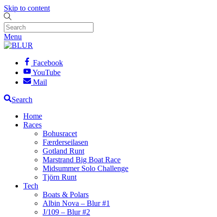
Skip to content
Menu
Facebook
YouTube
Mail
Search
Home
Races
Bohusracet
Færderseilasen
Gotland Runt
Marstrand Big Boat Race
Midsummer Solo Challenge
Tjörn Runt
Tech
Boats & Polars
Albin Nova – Blur #1
J/109 – Blur #2