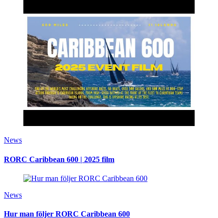
News
RORC Caribbean 600 | 2025 film
News
Hur man följer RORC Caribbean 600