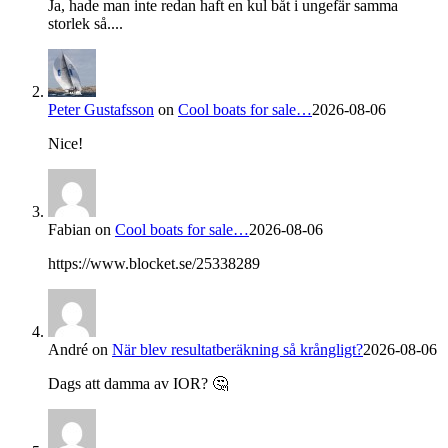
Ja, hade man inte redan haft en kul båt i ungefär samma
storlek så....
Peter Gustafsson
on
Cool boats for sale…
2026-08-06
Nice!
Fabian
on
Cool boats for sale…
2026-08-06
https://www.blocket.se/25338289
André
on
När blev resultatberäkning så krångligt?
2026-08-06
Dags att damma av IOR? 🤔