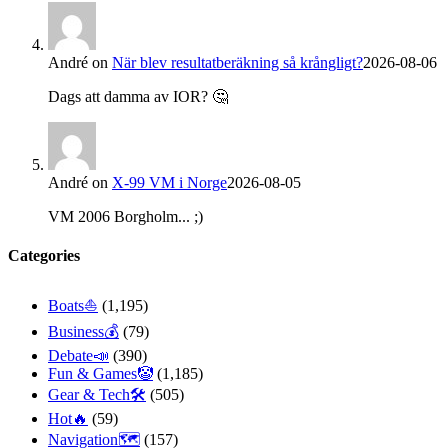
André
on
När blev resultatberäkning så krångligt?
2026-08-06
Dags att damma av IOR? 🤔
André
on
X-99 VM i Norge
2026-08-05
VM 2006 Borgholm... ;)
Categories
Boats⛵️
(1,195)
Business💰
(79)
Debate📣
(390)
Fun & Games🤡
(1,185)
Gear & Tech🛠
(505)
Hot🔥
(59)
Navigation🗺
(157)