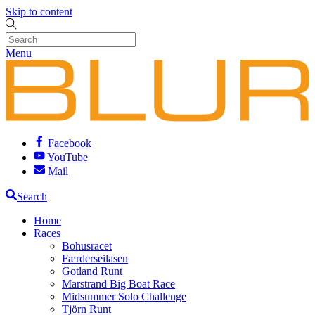
Skip to content
Menu
Facebook
YouTube
Mail
Search
Home
Races
Bohusracet
Færderseilasen
Gotland Runt
Marstrand Big Boat Race
Midsummer Solo Challenge
Tjörn Runt